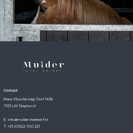
Contact
Klaas Kloosterweg Oost 143b
7951 LW Staphorst
E: info@mulderstalenerf.nl
T: +31 (0)522 700 221