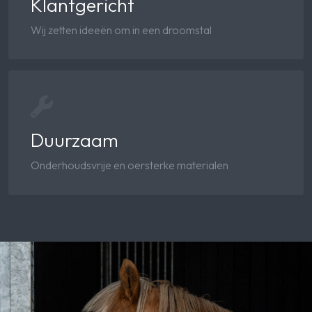
Klantgericht
Wij zetten ideeën om in een droomstal
Duurzaam
Onderhoudsvrije en oersterke materialen