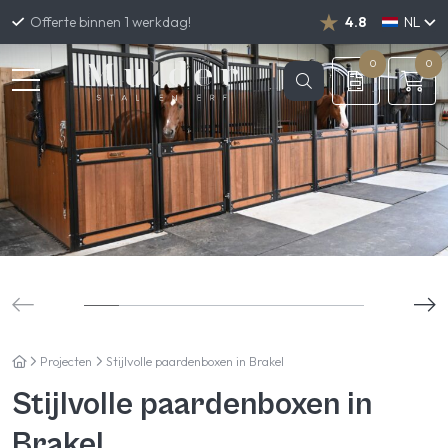
Offerte binnen 1 werkdag!
4.8
NL
DE
EN
0
0
Projecten
Stijlvolle paardenboxen in Brakel
Stijlvolle paardenboxen in
Brakel