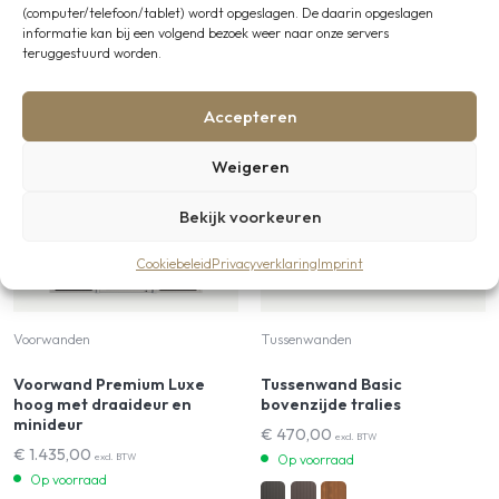
Deze binnenstal is opgebouwd
(computer/telefoon/tablet) wordt opgeslagen. De daarin opgeslagen
informatie kan bij een volgend bezoek weer naar onze servers
met:
teruggestuurd worden.
Accepteren
Weigeren
Bekijk voorkeuren
Cookiebeleid
Privacyverklaring
Imprint
Voorwanden
Tussenwanden
Voorwand Premium Luxe
Tussenwand Basic
hoog met draaideur en
bovenzijde tralies
minideur
€
470,00
excl. BTW
€
1.435,00
excl. BTW
Op voorraad
Op voorraad