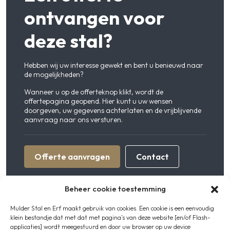
ontvangen voor
deze stal?
Hebben wij uw interesse gewekt en bent u benieuwd naar
de mogelijkheden?
Wanneer u op de offerteknop klikt, wordt de
offertepagina geopend. Hier kunt u uw wensen
doorgeven, uw gegevens achterlaten en de vrijblijvende
aanvraag naar ons versturen.
Offerte aanvragen
Contact
Beheer cookie toestemming
Mulder Stal en Erf maakt gebruik van cookies. Een cookie is een eenvoudig
klein bestandje dat met dat met pagina’s van deze website [en/of Flash-
applicaties] wordt meegestuurd en door uw browser op uw device