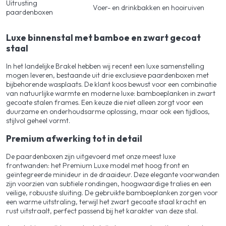
Uitrusting
Voer- en drinkbakken en hooiruiven
paardenboxen
Luxe binnenstal met bamboe en zwart gecoat
staal
In het landelijke Brakel hebben wij recent een luxe samenstelling
mogen leveren, bestaande uit drie exclusieve paardenboxen met
bijbehorende wasplaats. De klant koos bewust voor een combinatie
van natuurlijke warmte en moderne luxe: bamboeplanken in zwart
gecoate stalen frames. Een keuze die niet alleen zorgt voor een
duurzame en onderhoudsarme oplossing, maar ook een tijdloos,
stijlvol geheel vormt.
Premium afwerking tot in detail
De paardenboxen zijn uitgevoerd met onze meest luxe
frontwanden: het Premium Luxe model met hoog front en
geïntegreerde minideur in de draaideur. Deze elegante voorwanden
zijn voorzien van subtiele rondingen, hoogwaardige tralies en een
veilige, robuuste sluiting. De gebruikte bamboeplanken zorgen voor
een warme uitstraling, terwijl het zwart gecoate staal kracht en
rust uitstraalt, perfect passend bij het karakter van deze stal.