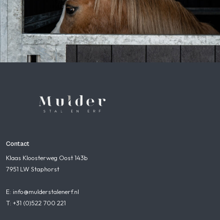
Contact
Klaas Kloosterweg Oost 143b
7951 LW Staphorst
E: info@mulderstalenerf.nl
T: +31 (0)522 700 221