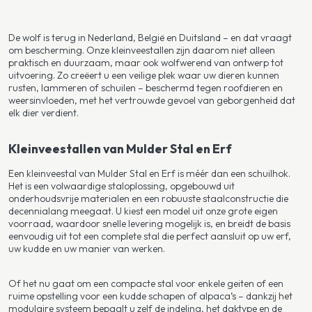
De wolf is terug in Nederland, België en Duitsland – en dat vraagt
om bescherming. Onze kleinveestallen zijn daarom niet alleen
praktisch en duurzaam, maar ook wolfwerend van ontwerp tot
uitvoering. Zo creëert u een veilige plek waar uw dieren kunnen
rusten, lammeren of schuilen – beschermd tegen roofdieren en
weersinvloeden, met het vertrouwde gevoel van geborgenheid dat
elk dier verdient.
Kleinveestallen van Mulder Stal en Erf
Een kleinveestal van Mulder Stal en Erf is méér dan een schuilhok.
Het is een volwaardige staloplossing, opgebouwd uit
onderhoudsvrije materialen en een robuuste staalconstructie die
decennialang meegaat. U kiest een model uit onze grote eigen
voorraad, waardoor snelle levering mogelijk is, en breidt de basis
eenvoudig uit tot een complete stal die perfect aansluit op uw erf,
uw kudde en uw manier van werken.
Of het nu gaat om een compacte stal voor enkele geiten of een
ruime opstelling voor een kudde schapen of alpaca’s – dankzij het
modulaire systeem bepaalt u zelf de indeling, het daktype en de