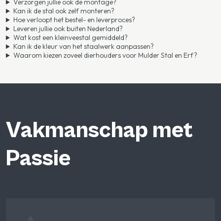
Verzorgen jullie ook de montage?
Kan ik de stal ook zelf monteren?
Hoe verloopt het bestel- en leverproces?
Leveren jullie ook buiten Nederland?
Wat kost een kleinveestal gemiddeld?
Kan ik de kleur van het staalwerk aanpassen?
Waarom kiezen zoveel dierhouders voor Mulder Stal en Erf?
Vakmanschap met
Passie