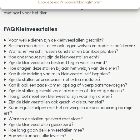
Nederland, België, Luxemburg en Duitsland kiezen voor de
Cookiebeleid
Privacyverklaring
Imprint
kleinveestallen van Mulder Stal en Erf – gebouwd voor de toekomst,
met hart voor het dier.
FAQ Kleinveestallen
Voor welke dieren zijn de kleinveestallen geschikt?
Beschermen deze stallen ook tegen wolven en andere roofdieren?
Wat is het verschil tussen kunststof en bamboe planken?
Hoe onderhoudsvrij zijn de kleinveestallen echt?
Zijn de kleinveestallen bestand tegen weer en wind?
Hoe dragen deze stallen bij aan het welzijn van de dieren?
Kan ik de indeling van mijn kleinveestal zelf bepalen?
Zijn de stallen uitbreidbaar met extra modules?
Kan ik ook een zadelkamer, opslag of voerplaats toevoegen?
Zijn de stallen geschikt voor lammeren of drachtige dieren?
Hoe groot moet een kleinveestal zijn voor mijn dieren?
Zijn de kleinveestallen ook geschikt als buitenstal?
Kunnen jullie helpen met het ontwerp en de positionering op mijn
erf?
Worden de stallen geleverd met vloer?
Zijn de kleinveestallen geïsoleerd?
Hoe lang gaan de kleinveestallen mee?
Hoe snel kunnen jullie leveren?