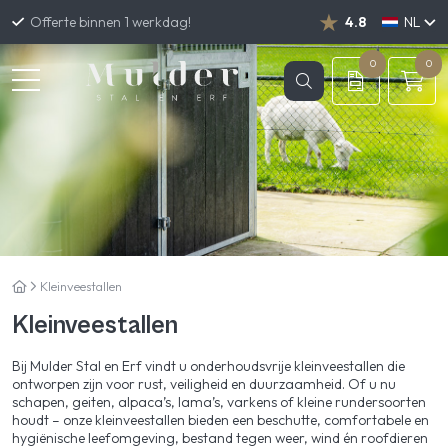
Offerte binnen 1 werkdag!
4.8
NL
DE
EN
0
0
Kleinveestallen
Kleinveestallen
Bij Mulder Stal en Erf vindt u onderhoudsvrije kleinveestallen die
ontworpen zijn voor rust, veiligheid en duurzaamheid. Of u nu
schapen, geiten, alpaca’s, lama’s, varkens of kleine rundersoorten
houdt – onze kleinveestallen bieden een beschutte, comfortabele en
hygiënische leefomgeving, bestand tegen weer, wind én roofdieren