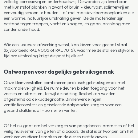
volledig corrosievrij en onderhoudsvrij. De wanden zijn leverbaar
met kunststof planken in zwart of bruin – kleurvast, splintervrij en
eenvoudig schoon te houden – of met massieve bamboeplanken die
een warme, natuurlijke uitstraling geven. Beide materialen zijn
bestand tegen trappen, vocht en knagen, en gaan jarenlang mee
zonder onderhoud.
Wie een luxueuze afwerking wenst, kan kiezen voor gecoat staal
(bijvoorbeeld RAL 9005 of RAL 7016), waarmee de stal een stijlvolle,
tijdloze uitstraling krijgt die past bij elk erf.
Ontworpen voor dagelijks gebruiksgemak
Onze kleinveestallen combineren praktisch gebruiksgemak met
maximale veiligheid. De ruime deuren bieden toegang voor het
voeren en uitmesten, terwijl de indeling flexibel kan worden
afgestemd op de kuddegrootte. Binnenverdelingen,
ventilatieroosters en geïsoleerde dakpanelen zorgen voor een
gezond stalklimaat – zomer én winter.
Of het nu gaat om het verzorgen van pasgeboren lammeren of het
veilig huisvesten van geiten of alpaca’s, de stal is ontworpen om het
werk eenvoudiger te maken en de dieren rust te geven.