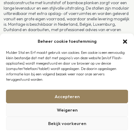
staalconstructie met kunststof of bamboe planken zorgt voor een
lange levensduur en een stijlvolle uitstraling. De stallen zijn modulair
uitbreidbaar met extra opslag- of voerruimtes en worden geleverd
vanuit een grote eigen voorraad, waardoor snelle levering mogelijk
is. Montage is beschikbaar in Nederland, België, Luxemburg,
Duitsland en daarbuiten, met professioneel advies van ervaren
stalbouwspecialisten die met zorg en vakmanschap aan uw project
werken.
Beheer cookie toestemming
Mulder Stal en Erf maakt gebruik van cookies. Een cookie is een eenvoudig
Bescherm wat u lief is
klein bestandje dat met dat met pagina’s van deze website [en/of Flash-
applicaties] wordt meegestuurd en door uw browser op uw device
Uw dieren zijn geen bezit – ze zijn onderdeel van uw leven. Een
(computer/telefoon/tablet) wordt opgeslagen. De daarin opgeslagen
kleinveestal van Mulder Stal en Erf beschermt wat u lief is: rust,
informatie kan bij een volgend bezoek weer naar onze servers
veiligheid en zekerheid, in elk seizoen. Met onze onderhoudsvrije
teruggestuurd worden.
stallen kiest u voor een duurzame oplossing die jaren meegaat, met
de gemoedsrust dat uw dieren veilig zijn – dag en nacht.
Accepteren
Advies of offerte aanvragen
Weigeren
Bent u klaar om uw kleinvee veilig en comfortabel te huisvesten?
Neem vandaag nog contact met ons op. Onze adviseurs helpen u
Bekijk voorkeuren
graag met een voorstel op maat, afgestemd op uw erf, uw dieren
en uw wensen. Ontdek zelf waarom steeds meer dierhouders in