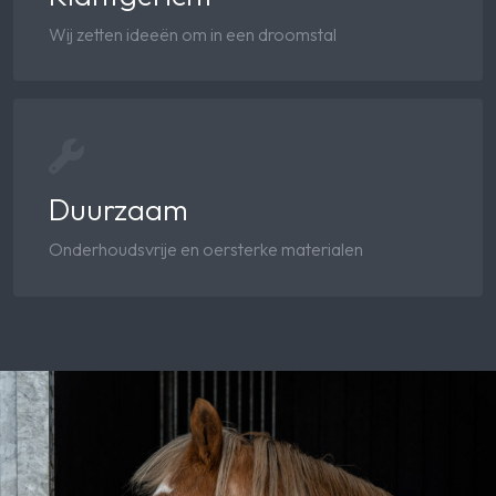
Wij zetten ideeën om in een droomstal
Duurzaam
Onderhoudsvrije en oersterke materialen