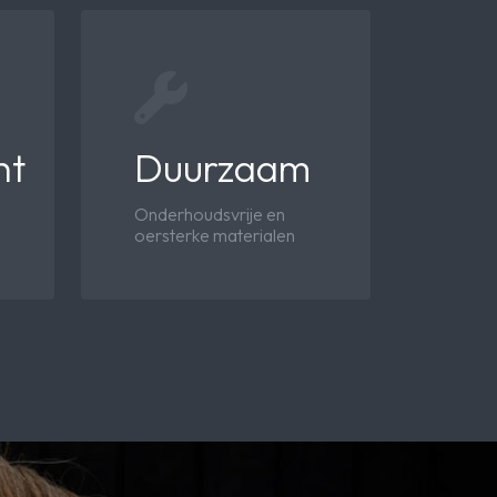
ht
Duurzaam
Onderhoudsvrije en
oersterke materialen