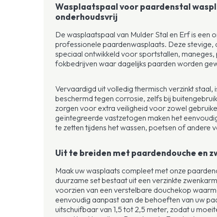
Wasplaatspaal voor paardenstal wasplaat
onderhoudsvrij
De wasplaatspaal van Mulder Stal en Erf is een
professionele paardenwasplaats. Deze stevige, o
speciaal ontwikkeld voor sportstallen, maneges, 
fokbedrijven waar dagelijks paarden worden ge
Vervaardigd uit volledig thermisch verzinkt staal, 
beschermd tegen corrosie, zelfs bij buitengebru
zorgen voor extra veiligheid voor zowel gebruike
geïntegreerde vastzetogen maken het eenvoudig 
te zetten tijdens het wassen, poetsen of ander
Uit te breiden met paardendouche en 
Maak uw wasplaats compleet met onze paarde
duurzame set bestaat uit een verzinkte zwenka
voorzien van een verstelbare douchekop waarme
eenvoudig aanpast aan de behoeften van uw paa
uitschuifbaar van 1,5 tot 2,5 meter, zodat u moeit