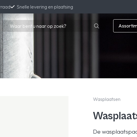
rraad
Snelle levering en plaatsing
Assorti
Wasplaatsen
Wasplaat
De wasplaatspaal