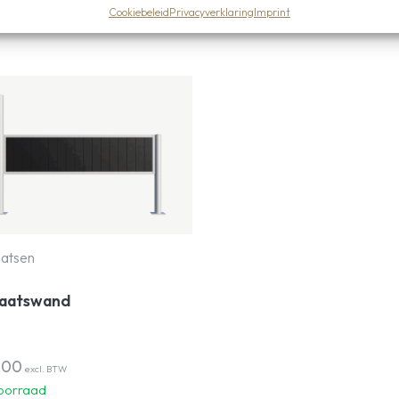
n
Cookiebeleid
Privacyverklaring
Imprint
atsen
aatswand
,00
excl. BTW
oorraad