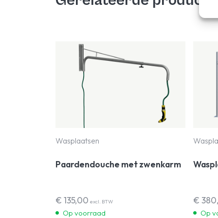
Gerelateerde producte
Wasplaatsen
Waspla
Paardendouche met zwenkarm
Waspl
€
135,00
€
380
excl. BTW
Op voorraad
Op v