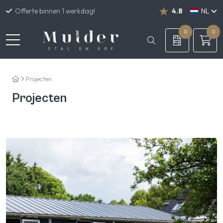
Offerte binnen 1 werkdag!
4.8
NL
DE
EN
0
0
Projecten
Projecten