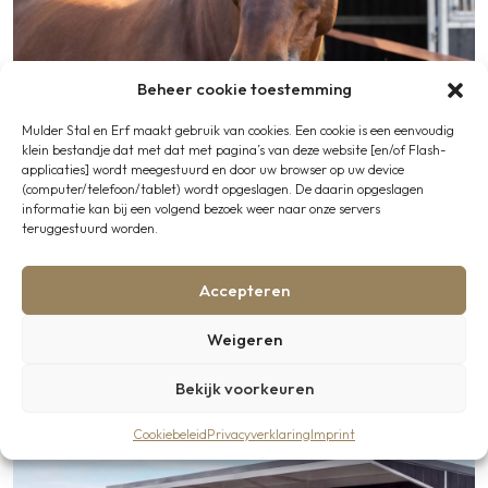
Beheer cookie toestemming
Mulder Stal en Erf maakt gebruik van cookies. Een cookie is een eenvoudig
klein bestandje dat met dat met pagina’s van deze website [en/of Flash-
applicaties] wordt meegestuurd en door uw browser op uw device
Project
-
17 maart 2026
(computer/telefoon/tablet) wordt opgeslagen. De daarin opgeslagen
informatie kan bij een volgend bezoek weer naar onze servers
Buitenstal als inloopstal zorgt voor vrijheid én
teruggestuurd worden.
veiligheid
Bekijken
Accepteren
Weigeren
Bekijk voorkeuren
Cookiebeleid
Privacyverklaring
Imprint