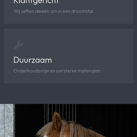
Klantgericht
Wij zetten ideeën om in een droomstal
Duurzaam
Onderhoudsvrije en oersterke materialen