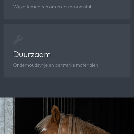
Wij zetten ideeën om in een droomstal
Duurzaam
Onderhoudsvrije en oersterke materialen