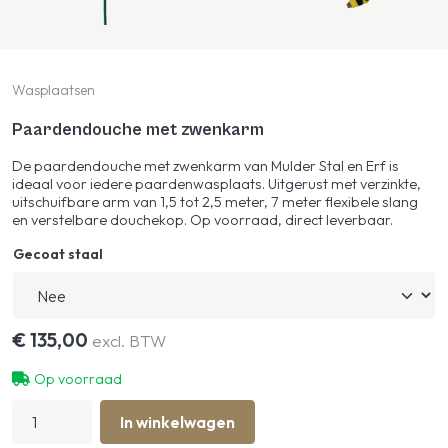
Wasplaatsen
Paardendouche met zwenkarm
De paardendouche met zwenkarm van Mulder Stal en Erf is
ideaal voor iedere paardenwasplaats. Uitgerust met verzinkte,
uitschuifbare arm van 1,5 tot 2,5 meter, 7 meter flexibele slang
en verstelbare douchekop. Op voorraad, direct leverbaar.
Gecoat staal
€
135,00
excl. BTW
Op voorraad
Paardendouche
In winkelwagen
met
zwenkarm