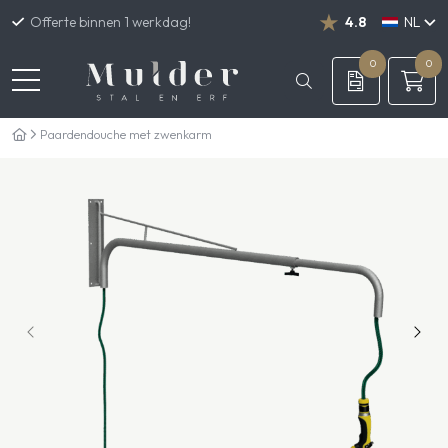
Offerte binnen 1 werkdag!
4.8
NL
DE
EN
0
0
Paardendouche met zwenkarm