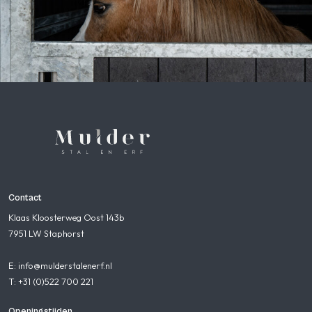
Contact
Klaas Kloosterweg Oost 143b
7951 LW Staphorst
E: info@mulderstalenerf.nl
T: +31 (0)522 700 221
Openingstijden