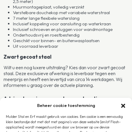
2,5 meter)
Muurmontageplaat, volledig verzinkt
Verstelbare douchekop met variabele waterstraal
7 meter lange flexibele waterslang
Inclusief koppeling voor aansluiting op waterkraan
Inclusief schroeven en pluggen voor wandmontage
Onderhoudsvrij en roestbestendig
Geschikt voor binnen- en buitenwasplaatsen
Uit voorraad leverbaar
Zwart gecoat staal
Wilt u een nog luxere uitstraling? Kies dan voor zwart gecoat
staal. Deze exclusieve afwerking is leverbaar tegen een
meerprijs en heeft een levertijd van circa 14 werkdagen. Wij
informeren u graag over de actuele planning.
Advies, levering en montage op locatie
Beheer cookie toestemming
Wilt u graag geholpen worden bij het samenstellen van uw
paardenstal? Wij staan graag voor u klaar. Om u verder te
Mulder Stal en Erf maakt gebruik van cookies. Een cookie is een eenvoudig
ontzorgen bieden wij zowel levering als montage op locatie
klein bestandje dat met dat met pagina’s van deze website [en/of Flash-
aan in heel Nederland, maar ook in België, Luxemburg,
applicaties] wordt meegestuurd en door uw browser op uw device