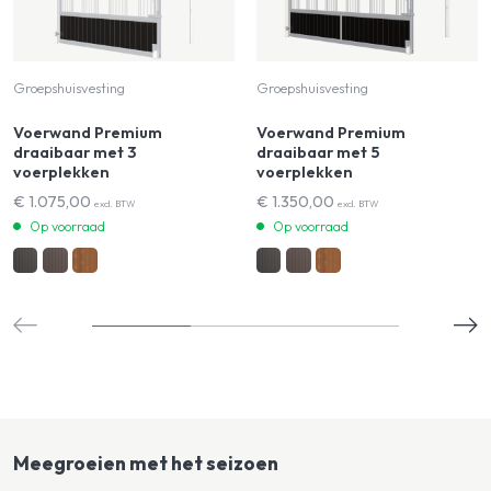
Groepshuisvesting
Groepshuisvesting
Voerwand Premium
Voerwand Premium
draaibaar met 3
draaibaar met 5
voerplekken
voerplekken
€
1.075,00
€
1.350,00
excl. BTW
excl. BTW
Op voorraad
Op voorraad
Meegroeien met het seizoen