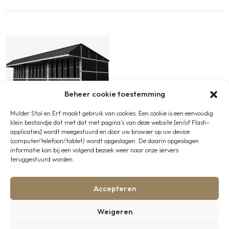
Beheer cookie toestemming
Mulder Stal en Erf maakt gebruik van cookies. Een cookie is een eenvoudig
Complete buitenstallen,
klein bestandje dat met dat met pagina’s van deze website [en/of Flash-
Groepshuisvesting
applicaties] wordt meegestuurd en door uw browser op uw device
Buitenstal met 3
(computer/telefoon/tablet) wordt opgeslagen. De daarin opgeslagen
paardenboxen voor
informatie kan bij een volgend bezoek weer naar onze servers
groepshuisvesting
teruggestuurd worden.
€
18.800,00
excl. BTW
Op voorraad
Accepteren
Weigeren