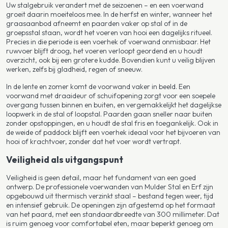
Uw stalgebruik verandert met de seizoenen – en een voerwand
groeit daarin moeiteloos mee. In de herfst en winter, wanneer het
graasaanbod afneemt en paarden vaker op stal of in de
groepsstal staan, wordt het voeren van hooi een dagelijks ritueel.
Precies in die periode is een voerhek of voerwand onmisbaar. Het
ruwvoer blijft droog, het voeren verloopt geordend en u houdt
overzicht, ook bij een grotere kudde. Bovendien kunt u veilig blijven
werken, zelfs bij gladheid, regen of sneeuw.
In de lente en zomer komt de voorwand vaker in beeld. Een
voorwand met draaideur of schuifopening zorgt voor een soepele
overgang tussen binnen en buiten, en vergemakkelijkt het dagelijkse
loopwerk in de stal of loopstal. Paarden gaan sneller naar buiten
zonder opstoppingen, en u houdt de stal fris en toegankelijk. Ook in
de weide of paddock blijft een voerhek ideaal voor het bijvoeren van
hooi of krachtvoer, zonder dat het voer wordt vertrapt.
Veiligheid als uitgangspunt
Veiligheid is geen detail, maar het fundament van een goed
ontwerp. De professionele voerwanden van Mulder Stal en Erf zijn
opgebouwd uit thermisch verzinkt staal – bestand tegen weer, tijd
en intensief gebruik. De openingen zijn afgestemd op het formaat
van het paard, met een standaardbreedte van 300 millimeter. Dat
is ruim genoeg voor comfortabel eten, maar beperkt genoeg om