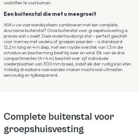
vastzitten te voorkomen.
Een buitenstal die met u meegroeit
Wilt u uw voerwandsysteem combineren met een complete,
duurzame buitenstal? Onze buitenstal voor groepshuisvesting is
precies wat u zoekt. Deze onderhoudsvrije stal – perfect geschikt
voor merries met veulens of groepen paarden – is standaard
12,2 m lang en 4 m diep, met een royale overstek van 1,3 m die
schaduw en bescherming biedt bij weer en wind. Elk van de drie
compartimenten (4 × 4 m) beschikt over vijf individuele
voederplaatsen van 300 mm breed, zodat elk dier rustig kan eten.
Volledig draaibare voerwanden maken machinaal uitmesten
eenvoudig en tijdbesparend.
Complete buitenstal voor
groepshuisvesting