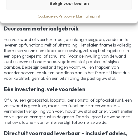
Bekijk voorkeuren
Cookiebeleid
Privacyverklaring
Imprint
Duurzaam materiaalgebruik
Een voerwand of voerhek moet jarenlang meegaan, zonder in te
leveren op functionaliteit of uitstraling. Het stalen frame is volledig
thermisch verzinkt en daardoor roestvrij, zelfs bij buitengebruik in
een open groepsstal of schuilstal. Voor de invulling van de wand
kunt u kiezen uit onderhoudsvrije kunststof planken of stijlvol
bamboe. Beide zijn bestand tegen vocht, vuil en trappen van
paardenhoeven, en sluiten naadloos aan in het frame. U kiest dus
voor kwaliteit, gemak én een uitstraling die past bij uw stal.
Eén investering, vele voordelen
Of u nu een groepsstal, loopstal, pensionstal of opfokstal runt: een
voerwand is geen luxe, maar een functionele meerwaarde. U
vermindert verspilling van voer, houdt uw stal schoner, voert sneller
en veiliger en brengt rust in de groep. Daarbij groeit de wand mee
met uw situatie – van winterverblijf tot zomerse weide.
Direct uit voorraad leverbaar – inclusief advies,