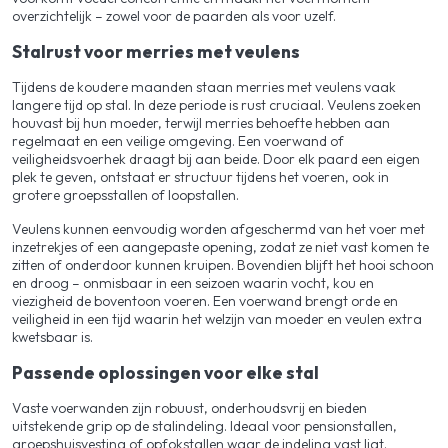
overzichtelijk – zowel voor de paarden als voor uzelf.
Stalrust voor merries met veulens
Tijdens de koudere maanden staan merries met veulens vaak
langere tijd op stal. In deze periode is rust cruciaal. Veulens zoeken
houvast bij hun moeder, terwijl merries behoefte hebben aan
regelmaat en een veilige omgeving. Een voerwand of
veiligheidsvoerhek draagt bij aan beide. Door elk paard een eigen
plek te geven, ontstaat er structuur tijdens het voeren, ook in
grotere groepsstallen of loopstallen.
Veulens kunnen eenvoudig worden afgeschermd van het voer met
inzetrekjes of een aangepaste opening, zodat ze niet vast komen te
zitten of onderdoor kunnen kruipen. Bovendien blijft het hooi schoon
en droog – onmisbaar in een seizoen waarin vocht, kou en
viezigheid de boventoon voeren. Een voerwand brengt orde en
veiligheid in een tijd waarin het welzijn van moeder en veulen extra
kwetsbaar is.
Passende oplossingen voor elke stal
Vaste voerwanden zijn robuust, onderhoudsvrij en bieden
uitstekende grip op de stalindeling. Ideaal voor pensionstallen,
groepshuisvesting of opfokstallen waar de indeling vast ligt.