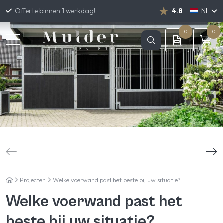
Offerte binnen 1 werkdag!
4.8
NL
DE
EN
0
0
Projecten
Welke voerwand past het beste bij uw situatie?
Welke voerwand past het
beste bij uw situatie?