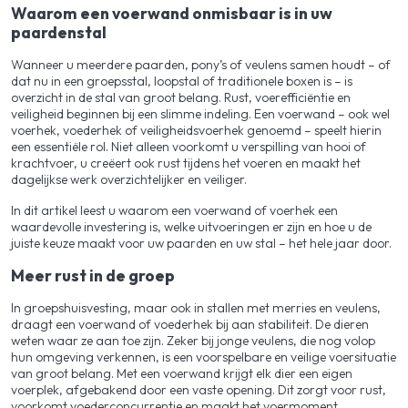
Waarom een voerwand onmisbaar is in uw
paardenstal
Wanneer u meerdere paarden, pony’s of veulens samen houdt – of
dat nu in een groepsstal, loopstal of traditionele boxen is – is
overzicht in de stal van groot belang. Rust, voerefficiëntie en
veiligheid beginnen bij een slimme indeling. Een voerwand – ook wel
voerhek, voederhek of veiligheidsvoerhek genoemd – speelt hierin
een essentiële rol. Niet alleen voorkomt u verspilling van hooi of
krachtvoer, u creëert ook rust tijdens het voeren en maakt het
dagelijkse werk overzichtelijker en veiliger.
In dit artikel leest u waarom een voerwand of voerhek een
waardevolle investering is, welke uitvoeringen er zijn en hoe u de
juiste keuze maakt voor uw paarden en uw stal – het hele jaar door.
Meer rust in de groep
In groepshuisvesting, maar ook in stallen met merries en veulens,
draagt een voerwand of voederhek bij aan stabiliteit. De dieren
weten waar ze aan toe zijn. Zeker bij jonge veulens, die nog volop
hun omgeving verkennen, is een voorspelbare en veilige voersituatie
van groot belang. Met een voerwand krijgt elk dier een eigen
voerplek, afgebakend door een vaste opening. Dit zorgt voor rust,
voorkomt voederconcurrentie en maakt het voermoment