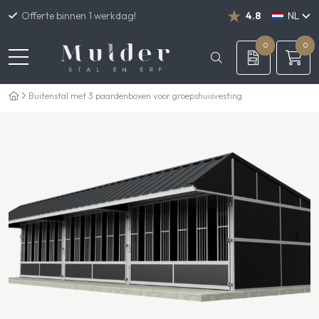
Offerte binnen 1 werkdag!
4.8
NL
DE
EN
0
0
Buitenstal met 3 paardenboxen voor groepshuisvesting