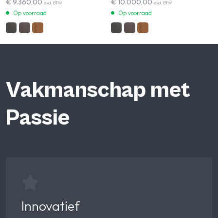
€
9.360,00
€
10.000,00
excl. BTW
excl. BTW
Op voorraad
Op voorraad
Vakmanschap met
Passie
Innovatief