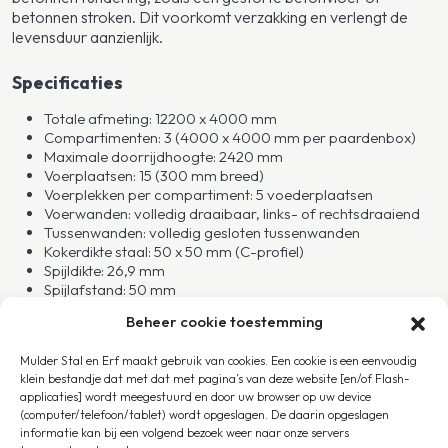
betonnen stroken. Dit voorkomt verzakking en verlengt de
levensduur aanzienlijk.
Specificaties
Totale afmeting: 12200 x 4000 mm
Compartimenten: 3 (4000 x 4000 mm per paardenbox)
Maximale doorrijdhoogte: 2420 mm
Voerplaatsen: 15 (300 mm breed)
Voerplekken per compartiment: 5 voederplaatsen
Voerwanden: volledig draaibaar, links- of rechtsdraaiend
Tussenwanden: volledig gesloten tussenwanden
Kokerdikte staal: 50 x 50 mm (C-profiel)
Spijldikte: 26,9 mm
Spijlafstand: 50 mm
Dak: kapschuurdak met sandwichpanelen
Beheer cookie toestemming
Materiaal: thermisch verzinkt staal (volbad gegalvaniseerd,
corrosie vrij)
Mulder Stal en Erf maakt gebruik van cookies. Een cookie is een eenvoudig
Planksoort: zwart/bruin kunststof of bamboe
klein bestandje dat met dat met pagina’s van deze website [en/of Flash-
Plankdikte: 32 mm
applicaties] wordt meegestuurd en door uw browser op uw device
Toepassing: privé- en pensionstallen, maneges,
(computer/telefoon/tablet) wordt opgeslagen. De daarin opgeslagen
fokbedrijven, groepshuisvesting
informatie kan bij een volgend bezoek weer naar onze servers
Onderhoudsvrij, geschikt voor intensief gebruik