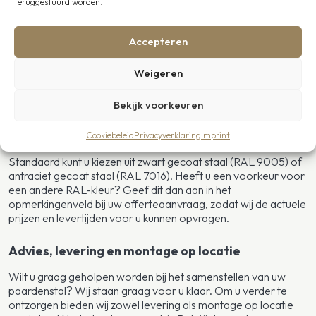
teruggestuurd worden.
Geschikt voor volwassen paarden, veulens en pony's
Uit voorraad leverbaar
Accepteren
Gecoat staal
Weigeren
Voor een extra stijlvolle en luxe uitstraling kunt u kiezen voor
gecoat staal. Deze exclusieve upgrade wordt geleverd tegen
een meerprijs en kent een levertijd van circa 14 werkdagen. Wij
Bekijk voorkeuren
brengen u graag op de hoogte van de actuele levertijden en
mogelijkheden.
Cookiebeleid
Privacyverklaring
Imprint
Standaard kunt u kiezen uit zwart gecoat staal (RAL 9005) of
antraciet gecoat staal (RAL 7016). Heeft u een voorkeur voor
een andere RAL-kleur? Geef dit dan aan in het
opmerkingenveld bij uw offerteaanvraag, zodat wij de actuele
prijzen en levertijden voor u kunnen opvragen.
Advies, levering en montage op locatie
Wilt u graag geholpen worden bij het samenstellen van uw
paardenstal? Wij staan graag voor u klaar. Om u verder te
ontzorgen bieden wij zowel levering als montage op locatie