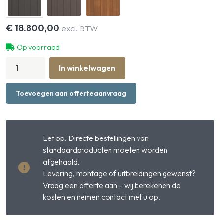
€
18.800,00
excl. BTW
Op voorraad
Buitenstal
In winkelwagen
met
3
paardenboxen
Toevoegen aan offerteaanvraag
voor
groepshuisvesting
hoeveelheid
Let op: Directe bestellingen van
standaardproducten moeten worden
afgehaald.
Levering, montage of uitbreidingen gewenst?
Vraag een offerte aan – wij berekenen de
kosten en nemen contact met u op.