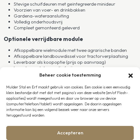
Stevige schuifdeuren met geïntegreerde minideur
Voorzien van voer- en drinkbakken
Gardena-wateraansluiting
Volledig onderhoudsvrij
Compleet gemonteerd geleverd
Optionele verrijdbare module
Afkoppelbare wielmodule met twee agrarische banden
Afkoppelbare landbouwdissel voor tractorverplaatsing
Leverbaar als koopoptie (prijs op aanvraag)
Leverbaar als huuroptie (prijs op aanvraag)
Beheer cookie toestemming
Transport en plaatsing
Mulder Stal en Erf maakt gebruik van cookies. Een cookie is een eenvoudig
De mobiele buitenstal wordt compleet gemonteerd geleverd.
klein bestandje dat met dat met pagina’s van deze website [en/of Flash-
Dankzij de afkoppelbare wiel- en disselset kan de stal
applicaties] wordt meegestuurd en door uw browser op uw device
vervolgens eenvoudig intern verplaatst worden op eigen
(computer/telefoon/tablet) wordt opgeslagen. De daarin opgeslagen
terrein. Omdat de stal geen bodem bevat, adviseren wij een
informatie kan bij een volgend bezoek weer naar onze servers
stabiele ondergrond zoals betonplaten, bestrating, grote
teruggestuurd worden.
tegels of een stevige verdichte ondergrond. Dit zorgt voor
optimale stabiliteit, een langere levensduur en praktisch
Accepteren
dagelijks gebruik.