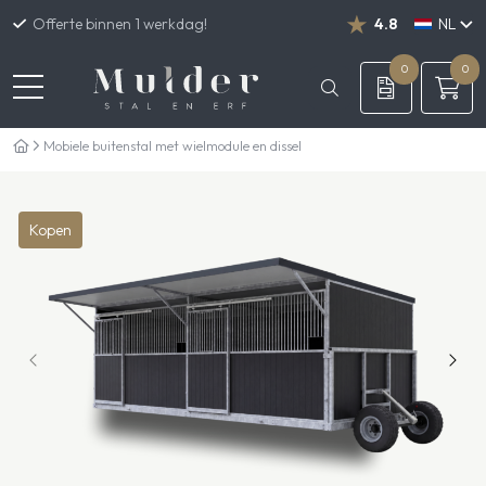
Offerte binnen 1 werkdag!
4.8
NL
DE
EN
0
0
Mobiele buitenstal met wielmodule en dissel
Kopen