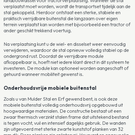
landbouwdissel voor tractorverplaatsing. Wanneer de stal
verplaatst moet worden, wordt de transportset tijdelijk aan de
stal gekoppeld. Hierdoor ontstaat een sterke, stabiele en
praktisch verrijdbare buitenstal die langzaam over eigen
terrein verplaatst kan worden met bijvoorbeeld een tractor of
ander geschikt trekkend voertuig.
Na verplaatsing kunt u de wiel- en disselset weer eenvoudig
verwijderen, waardoor de stal opnieuw volledig stabiel op de
ondergrond rust. Doordat de verrijdbare module
afkoppelbaar is, hoeft niet iedere klant direct in dit systeem te
investeren. De module kan optioneel worden aangeschaft of
gehuurd wanneer mobiliteit gewenst is.
Onderhoudsvrije mobiele buitenstal
Zoals u van Mulder Stal en Erf gewend bent, is ook deze
mobiele buitenstal volledig onderhoudsvrij opgebouwd uit
hoogwaardige materialen. De constructie bestaat uit een
zwaar thermisch verzinkt stalen frame dat uitstekend bestand
is tegen vocht, vuil en intensief dagelijks gebruik. De wanden
zijn uitgevoerd met sterke zwarte kunststof planken van 32
mm dik. Deze planken zijn splintervrij, kleurvast en ongevoelig