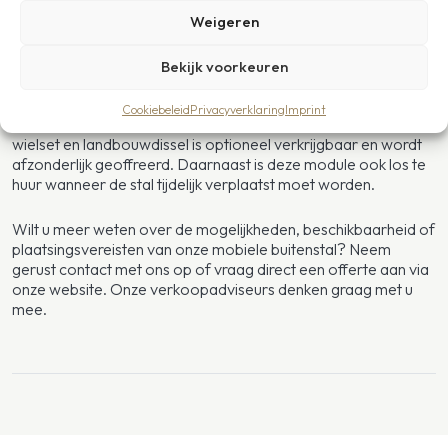
Weigeren
Prijzen
Of u nu kiest voor aankoop of verhuur, u investeert altijd in
Bekijk voorkeuren
flexibiliteit, kwaliteit en gemoedsrust. De vermelde huur- en
koopprijzen hebben betrekking op de mobiele buitenstal zoals
Cookiebeleid
Privacyverklaring
Imprint
standaard geleverd. De afkoppelbare verrijdbare module met
wielset en landbouwdissel is optioneel verkrijgbaar en wordt
afzonderlijk geoffreerd. Daarnaast is deze module ook los te
huur wanneer de stal tijdelijk verplaatst moet worden.
Wilt u meer weten over de mogelijkheden, beschikbaarheid of
plaatsingsvereisten van onze mobiele buitenstal? Neem
gerust contact met ons op of vraag direct een offerte aan via
onze website. Onze verkoopadviseurs denken graag met u
mee.