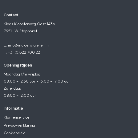
Contact
Klaas Kloosterweg Oost 143b
7951 LW Staphorst
E: info@mulderstalenerf.nl
T: +31 (0)522 700 221
Openingstijden
Maandag t/m vrijdag:
08:00 – 12:30 uur - 13:00 – 17:00 uur
Zaterdag:
08:00 – 12:00 uur
Informatie
Klantenservice
Privacyverklaring
Cookiebeleid