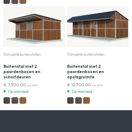
Complete buitenstallen
Complete buitenstallen
Buitenstal met 2
Buitenstal met 2
paardenboxen en
paardenboxen en
schuifdeuren
opslagruimte
€
7.500,00
€
12.700,00
excl. BTW
excl. BTW
Op voorraad
Op voorraad