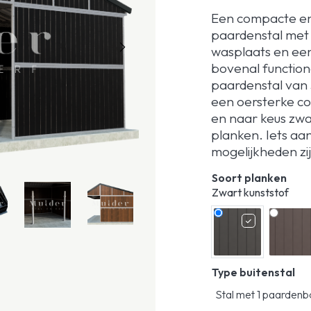
Een compacte en 
paardenstal met 
wasplaats en ee
bovenal functione
paardenstal van
een oersterke co
en naar keus zwa
planken. Iets a
mogelijkheden zij
Soort planken
Zwart kunststof
Type buitenstal