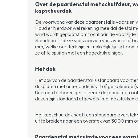
Over de paardenstal met schuifdeur, w
kapschuurdak
De voorwand van deze paardenstal is voorzien v
Houd er hierdoor wel rekening mee dat de stal m
wind wordt geplaatst om tocht aan de voorzijde i
Standaard is deze stal voorzien van zwarte of br
mm) welke oersterk zijn en makkelijk zijn schoon
ze af te spuiten met een hogedrukreiniger.
Het dak
Het dak van de paardenstal is standaard voorzi
dakplaten met anti-condens vilt of geïsoleerde (
Uiteraard behoren geïsoleerde dakpanplaten ook
daken zijn standaard afgewerkt met nokstukken 
Het kapschuurdak heeft een standaard overstek 
uit te breiden naar een overstek van 3000 mm 
Paardenstal met ruimte voor een wasp