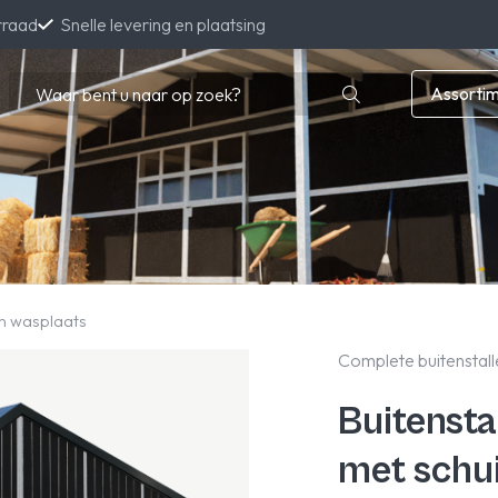
rraad
Snelle levering en plaatsing
Assorti
en wasplaats
Complete buitenstall
Buitensta
met schu