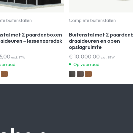
e buitenstallen
Complete buitenstallen
nstal met 2 paardenboxen
Buitenstal met 2 paarden
aaideuren – lessenaarsdak
draaideuren en open
opslagruimte
5,00
€
10.000,00
excl. BTW
excl. BTW
oorraad
Op voorraad