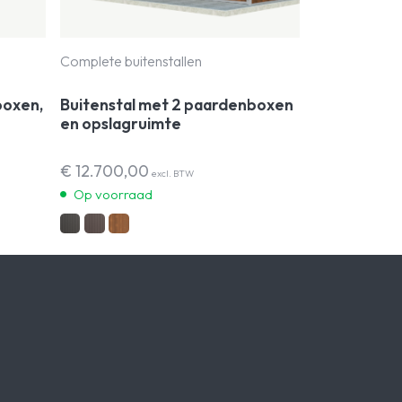
Complete buitenstallen
boxen,
Buitenstal met 2 paardenboxen
en opslagruimte
€
12.700,00
excl. BTW
Op voorraad