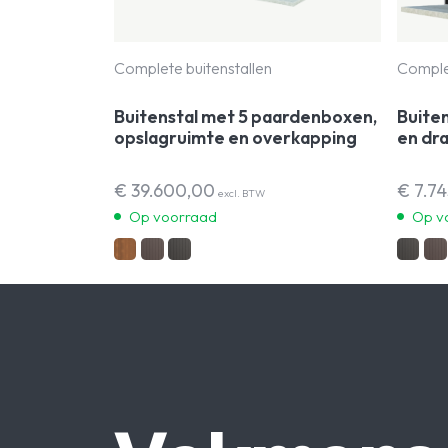
Complete buitenstallen
Complet
Buitenstal met 5 paardenboxen,
Buite
opslagruimte en overkapping
en dr
€
39.600,00
€
7.74
excl. BTW
Op voorraad
Op v