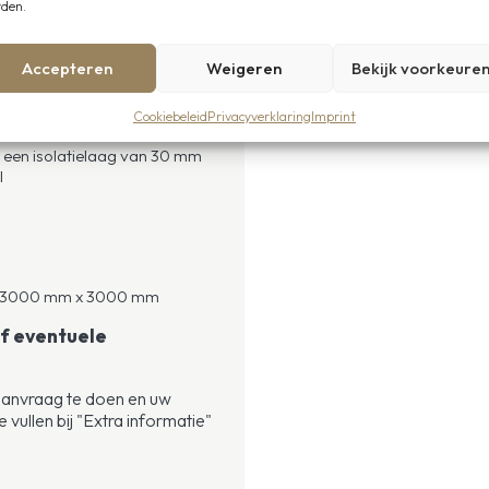
den.
-profiel)
Accepteren
Weigeren
Bekijk voorkeure
ststof planken (32 mm)
Cookiebeleid
Privacyverklaring
Imprint
 een isolatielaag van 30 mm
l
an 3000 mm x 3000 mm
of eventuele
aanvraag te doen en uw
 vullen bij "Extra informatie"