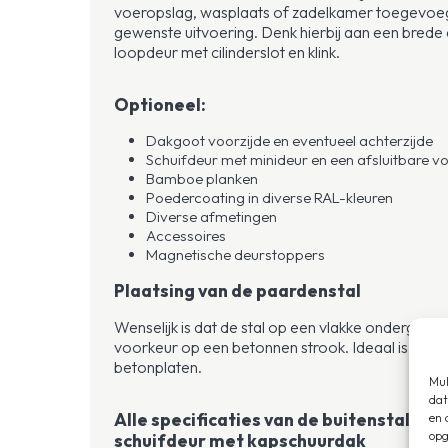
voeropslag, wasplaats of zadelkamer toegevoeg
gewenste uitvoering. Denk hierbij aan een brede
loopdeur met cilinderslot en klink.
Optioneel:
Dakgoot voorzijde en eventueel achterzijde
Schuifdeur met minideur en een afsluitbare v
Bamboe planken
Poedercoating in diverse RAL-kleuren
Diverse afmetingen
Accessoires
Magnetische deurstoppers
Plaatsing van de paardenstal
Wenselijk is dat de stal op een vlakke ondergron
voorkeur op een betonnen strook. Ideaal is een 
betonplaten.
Mul
dat
Alle specificaties van de buitenstal me
en 
opg
schuifdeur met kapschuurdak