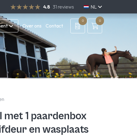
4.8
31 reviews
NL
DE
EN
0
0
ment
Over ons
Contact
en
l met 1 paardenbox
ifdeur en wasplaats