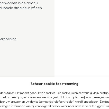
d worden in de door u
 dubbele draaideur of een
oeropening
d gemonteerd wordt. Bij
Beheer cookie toestemming
gestorte betonvloer of
der Stal en Erf maakt gebruik van cookies. Een cookie is een eenvoudig klein bestan
 met dat met pagina’s van deze website [en/of Flash-applicaties] wordt meegestuu
t 1 paardenbox,
door uw browser op uw device (computer/telefoon/tablet) wordt opgeslagen. De da
eslagen informatie kan bij een volgend bezoek weer naar onze servers teruggestuu