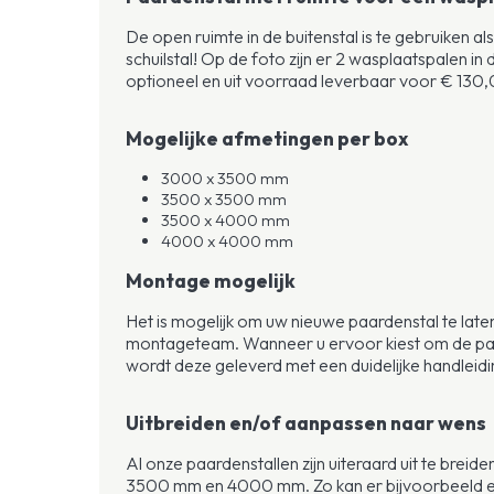
De open ruimte in de buitenstal is te gebruiken a
schuilstal! Op de foto zijn er 2 wasplaatspalen in
optioneel en uit voorraad leverbaar voor € 130,
Mogelijke afmetingen per box
3000 x 3500 mm
3500 x 3500 mm
3500 x 4000 mm
4000 x 4000 mm
Montage mogelijk
Het is mogelijk om uw nieuwe paardenstal te late
montageteam. Wanneer u ervoor kiest om de paa
wordt deze geleverd met een duidelijke handleidi
Uitbreiden en/of aanpassen naar wens
Al onze paardenstallen zijn uiteraard uit te brei
3500 mm en 4000 mm. Zo kan er bijvoorbeeld een