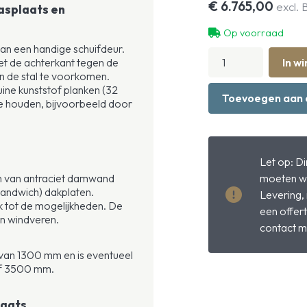
€
6.765,00
excl.
asplaats en
Op voorraad
an een handige schuifdeur.
Buitenstal
et de achterkant tegen de
In w
met
n de stal te voorkomen.
1
uine kunststof planken (32
paardenbox
Toevoegen aan 
 te houden, bijvoorbeeld door
met
schuifdeur
en
wasplaats
Let op: D
hoeveelheid
moeten w
en van antraciet damwand
sandwich) dakplaten.
Levering,
 tot de mogelijkheden. De
een offer
en windveren.
contact m
van 1300 mm en is eventueel
of 3500 mm.
laats