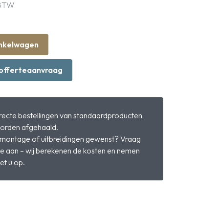
 BTW
inkelwagen
offerteaanvraag
irecte bestellingen van standaardproducten
orden afgehaald.
 montage of uitbreidingen gewenst? Vraag
te aan – wij berekenen de kosten en nemen
et u op.