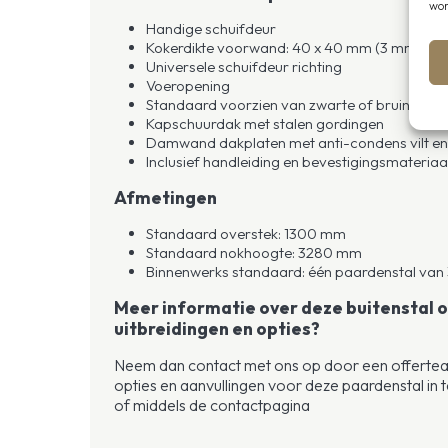
wor
Handige schuifdeur
Kokerdikte voorwand: 40 x 40 mm (3 mm dik U
Universele schuifdeur richting
Voeropening
Standaard voorzien van zwarte of bruine kun
Kapschuurdak met stalen gordingen
Damwand dakplaten met anti-condens vilt en
Inclusief handleiding en bevestigingsmateriaa
Afmetingen
Standaard overstek: 1300 mm
Standaard nokhoogte: 3280 mm
Binnenwerks standaard: één paardenstal v
Meer informatie over deze buitenstal 
uitbreidingen en opties?
Neem dan contact met ons op door een offerte
opties en aanvullingen voor deze paardenstal in te
of middels de contactpagina