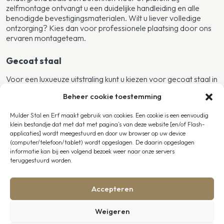
zelfmontage ontvangt u een duidelijke handleiding en alle
benodigde bevestigingsmaterialen. Wilt u liever volledige
ontzorging? Kies dan voor professionele plaatsing door ons
ervaren montageteam.
Gecoat staal
Voor een luxueuze uitstraling kunt u kiezen voor gecoat staal in
zwart (RAL 9005) of antraciet (RAL 7016). Deze
Beheer cookie toestemming
poedercoating zorgt voor extra bescherming en een elegante
afwerking. Andere RAL-kleuren zijn op aanvraag leverbaar;
Mulder Stal en Erf maakt gebruik van cookies. Een cookie is een eenvoudig
wij informeren u graag over de actuele levertijden en
klein bestandje dat met dat met pagina’s van deze website [en/of Flash-
meerprijzen.
applicaties] wordt meegestuurd en door uw browser op uw device
(computer/telefoon/tablet) wordt opgeslagen. De daarin opgeslagen
Specificaties
informatie kan bij een volgend bezoek weer naar onze servers
teruggestuurd worden.
Drie paardenboxen van 3000 × 3000 mm
Basic buitenstal-voorwanden met schuifdeuren
Tussenwanden met tralies aan bovenzijde (of gesloten)
Accepteren
Constructie van thermisch verzinkt staal
Planken van kunststof (zwart of bruin) of bamboe (32 mm)
Weigeren
Kapschuurdak met antracietkleurige damwandplaten en