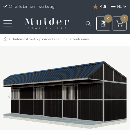
Offerte binnen 1 werkdag!
4.8
NL
DE
EN
0
0
Buitenstal met 3 paardenboxen met schuifdeuren