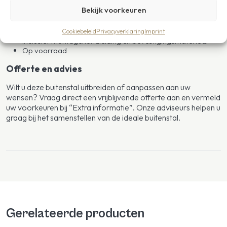
anti-condensvilt
Bekijk voorkeuren
Dakoverstek: 1300 mm (optioneel tot 3500 mm)
Nokhoogte: 3280 mm
Verstevigingsprofielen om de 3 planken
Cookiebeleid
Privacyverklaring
Imprint
Inclusief montagehandleiding en bevestigingsmateriaal
Op voorraad
Offerte en advies
Wilt u deze buitenstal uitbreiden of aanpassen aan uw
wensen? Vraag direct een vrijblijvende offerte aan en vermeld
uw voorkeuren bij “Extra informatie”. Onze adviseurs helpen u
graag bij het samenstellen van de ideale buitenstal.
Gerelateerde producten