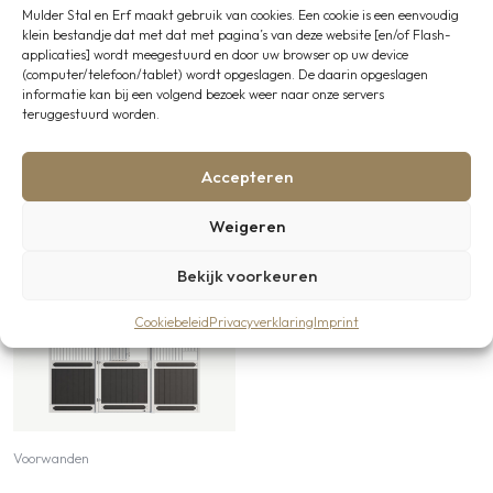
Mulder Stal en Erf maakt gebruik van cookies. Een cookie is een eenvoudig
klein bestandje dat met dat met pagina’s van deze website [en/of Flash-
applicaties] wordt meegestuurd en door uw browser op uw device
(computer/telefoon/tablet) wordt opgeslagen. De daarin opgeslagen
informatie kan bij een volgend bezoek weer naar onze servers
teruggestuurd worden.
Deze binnenstal is opgebouwd
met:
Accepteren
Weigeren
Bekijk voorkeuren
Cookiebeleid
Privacyverklaring
Imprint
Voorwanden