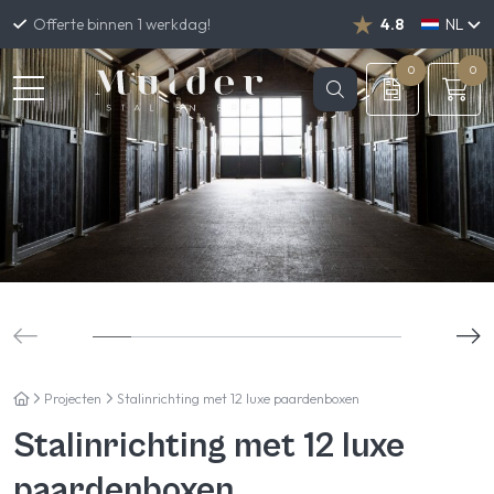
Offerte binnen 1 werkdag!
4.8
NL
DE
EN
0
0
Projecten
Stalinrichting met 12 luxe paardenboxen
Stalinrichting met 12 luxe
paardenboxen