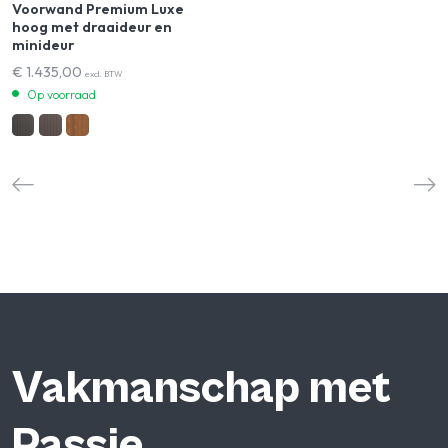
Voorwand Premium Luxe
hoog met draaideur en
minideur
€
1.435,00
excl. BTW
Op voorraad
Vakmanschap met
Passie