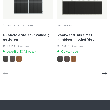
Staldeuren en stalramen
Voorwanden
Dubbele draaideur volledig
Voorwand Basic met
gesloten
minideur in schuifdeur
€
1.715,00
€
730,00
excl. BTW
excl. BTW
Levertijd: 10-12 weken
Op voorraad