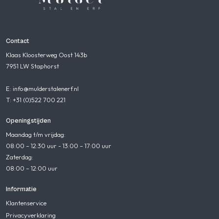
Contact
Klaas Kloosterweg Oost 143b
7951 LW Staphorst
E: info@mulderstalenerf.nl
T: +31 (0)522 700 221
Openingstijden
Maandag t/m vrijdag:
08:00 – 12:30 uur - 13:00 – 17:00 uur
Zaterdag:
08:00 – 12:00 uur
Informatie
Klantenservice
Privacyverklaring