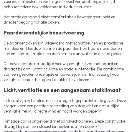
voeren, uitmesten en verzorgen soepel verloopt. Tegelijkertijd
behoudt iedere box voldoende individuele ruimte.
Het brede gangpad biedt comfortabele bewegingsvrijheid en
directe toegang tot alle boxen.
Paardvriendelijke boxuitvoering
De paardenboxen zijn uitgevoerd met schuifdeuren en praktische
minideuren. Hierdoor kunnen de paarden hun hoofd naar buiten
steken, contact maken en deelnemen aan wat er in de stal gebeurt.
Dit bevordert de natuurlijke nieuwsgierigheid van het paard en
draagt bij aan luchtcirculatie en sociale interactie. De combinatie
van een gesloten onderzijde en bovenzijde met tralies zorgt voor
veiligheid zonder het open karakter te verliezen.
Licht, ventilatie en een aangenaam stalklimaat
In totaal zijn vijf stalramen strategisch geplaatst in de gevels. Deze
zorgen voor een prettige toetreding van daglicht en natuurlijke
ventilatie, terwijl directe wind en tocht worden beperkt.
Het zadeldak is uitgevoerd met sandwichpanelen. Deze constructie
draagt bij aan een stabiel binnenklimaat en beperkt
temperatuurschommelingen gedurende het jaar. Zo ontstaat een