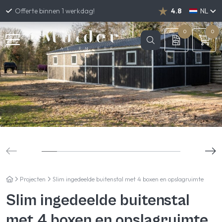
Offerte binnen 1 werkdag!
4.8
NL
DE
EN
0
0
Projecten
Slim ingedeelde buitenstal met 4 boxen en opslagruimte
Slim ingedeelde buitenstal
met 4 boxen en opslagruimte