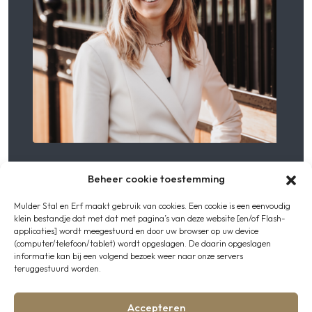
Ook plannen voor
Beheer cookie toestemming
een nieuwe
Mulder Stal en Erf maakt gebruik van cookies. Een cookie is een eenvoudig
klein bestandje dat met dat met pagina’s van deze website [en/of Flash-
buitenstal?
applicaties] wordt meegestuurd en door uw browser op uw device
(computer/telefoon/tablet) wordt opgeslagen. De daarin opgeslagen
informatie kan bij een volgend bezoek weer naar onze servers
teruggestuurd worden.
Heeft u ook plannen voor een nieuwe buitenstal? Wij
denken graag met u mee over indeling, gebruik en
uitstraling.
Accepteren