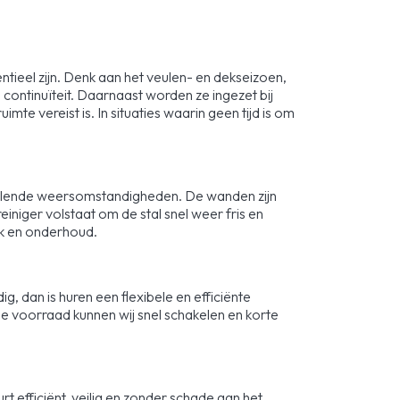
entieel zijn. Denk aan het veulen- en dekseizoen,
 continuïteit. Daarnaast worden ze ingezet bij
imte vereist is. In situaties waarin geen tijd is om
isselende weersomstandigheden. De wanden zijn
einiger volstaat om de stal snel weer fris en
ik en onderhoud.
dig, dan is huren een flexibele en efficiënte
ime voorraad kunnen wij snel schakelen en korte
t efficiënt, veilig en zonder schade aan het