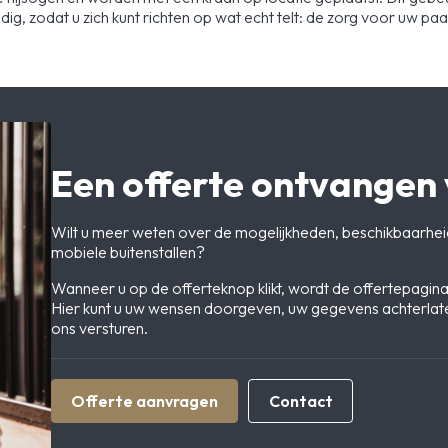
edig, zodat u zich kunt richten op wat echt telt: de zorg voor uw pa
Een offerte ontvangen 
Wilt u meer weten over de mogelijkheden, beschikbaarheid
mobiele buitenstallen?
Wanneer u op de offerteknop klikt, wordt de offertepagin
Hier kunt u uw wensen doorgeven, uw gegevens achterlate
ons versturen.
Offerte aanvragen
Contact