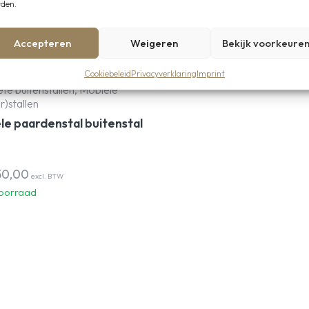
den.
Accepteren
Weigeren
Bekijk voorkeure
Cookiebeleid
Privacyverklaring
Imprint
e buitenstallen, Mobiele
r)stallen
le paardenstal buitenstal
50,00
excl. BTW
oorraad