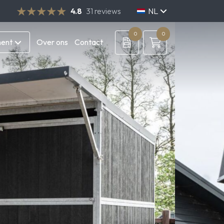
4.8
31 reviews
NL
DE
EN
0
0
ment
Over ons
Contact