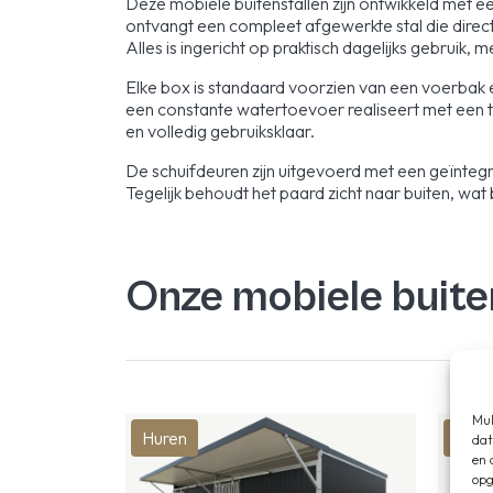
Deze mobiele buitenstallen zijn ontwikkeld met 
ontvangt een compleet afgewerkte stal die direc
Alles is ingericht op praktisch dagelijks gebruik,
Elke box is standaard voorzien van een voerbak 
een constante watertoevoer realiseert met een tuin
en volledig gebruiksklaar.
De schuifdeuren zijn uitgevoerd met een geïnte
Tegelijk behoudt het paard zicht naar buiten, wat b
Onze mobiele buite
Mul
Huren
Kop
dat
en 
opg