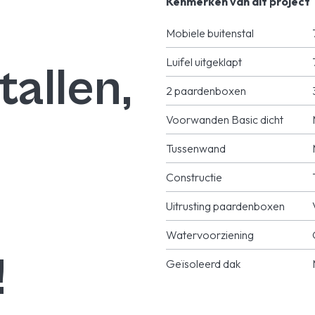
Kenmerken van dit project
Mobiele buitenstal
Luifel uitgeklapt
tallen,
2 paardenboxen
Voorwanden Basic dicht
Tussenwand
Constructie
Uitrusting paardenboxen
Watervoorziening
!
Geïsoleerd dak