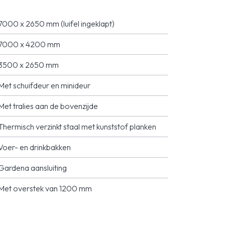
7000 x 2650 mm (luifel ingeklapt)
7000 x 4200 mm
3500 x 2650 mm
Met schuifdeur en minideur
Met tralies aan de bovenzijde
Thermisch verzinkt staal met kunststof planken
Voer- en drinkbakken
Gardena aansluiting
Met overstek van 1200 mm