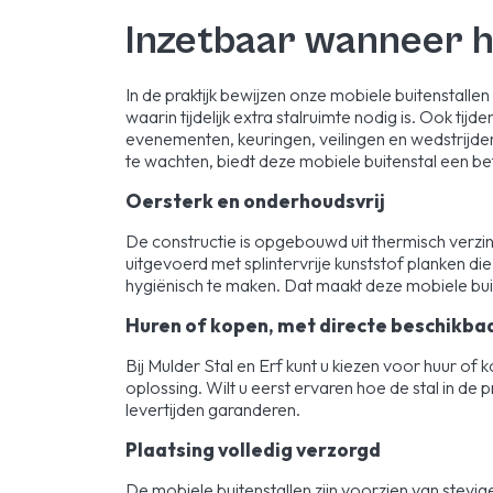
Inzetbaar wanneer he
In de praktijk bewijzen onze mobiele buitenstalle
waarin tijdelijk extra stalruimte nodig is. Ook ti
evenementen, keuringen, veilingen en wedstrijden, o
te wachten, biedt deze mobiele buitenstal een b
Oersterk en onderhoudsvrij
De constructie is opgebouwd uit thermisch verzi
uitgevoerd met splintervrije kunststof planken die
hygiënisch te maken. Dat maakt deze mobiele buit
Huren of kopen, met directe beschikba
Bij Mulder Stal en Erf kunt u kiezen voor huur of ko
oplossing. Wilt u eerst ervaren hoe de stal in de 
levertijden garanderen.
Plaatsing volledig verzorgd
De mobiele buitenstallen zijn voorzien van stevig