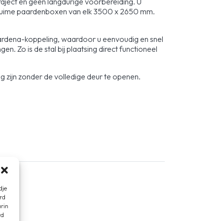
raject en geen langdurige voorbereiding. U
ee ruime paardenboxen van elk 3500 x 2650 mm.
 Gardena-koppeling, waardoor u eenvoudig en snel
n. Zo is de stal bij plaatsing direct functioneel
zijn zonder de volledige deur te openen.
dje
rd
arin
rd