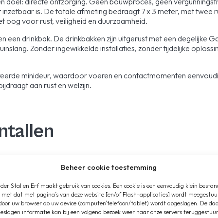
één doel: directe ontzorging. Geen bouwproces, geen vergunningst
t inzetbaar is. De totale afmeting bedraagt 7 x 3 meter, met tw
 met oog voor rust, veiligheid en duurzaamheid.
en een drinkbak. De drinkbakken zijn uitgerust met een degelijke
slang. Zonder ingewikkelde installaties, zonder tijdelijke oplossinge
greerde minideur, waardoor voeren en contactmomenten eenvoudig 
ijdraagt aan rust en welzijn.
ntallen
Beheer cookie toestemming
der Stal en Erf maakt gebruik van cookies. Een cookie is een eenvoudig klein bestan
en
 met dat met pagina’s van deze website [en/of Flash-applicaties] wordt meegestuu
door uw browser op uw device (computer/telefoon/tablet) wordt opgeslagen. De da
eslagen informatie kan bij een volgend bezoek weer naar onze servers teruggestuu