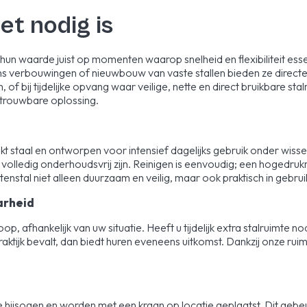
t nodig is
n hun waarde juist op momenten waarop snelheid en flexibiliteit ess
jdens verbouwingen of nieuwbouw van vaste stallen bieden ze directe
f bij tijdelijke opvang waar veilige, nette en direct bruikbare stalru
etrouwbare oplossing.
nkt staal en ontworpen voor intensief dagelijks gebruik onder w
 volledig onderhoudsvrij zijn. Reinigen is eenvoudig; een hogedrukr
enstal niet alleen duurzaam en veilig, maar ook praktisch in gebru
arheid
op, afhankelijk van uw situatie. Heeft u tijdelijk extra stalruimte no
praktijk bevalt, dan biedt huren eveneens uitkomst. Dankzij onze ru
e hijsogen en worden met een kraan op locatie geplaatst. Dit gebeur