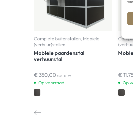
wor
Complete buitenstallen, Mobiele
Complet
(verhuur)stallen
(verhuu
Mobiele paardenstal
Mobie
verhuurstal
€
350,00
€
11.7
excl. BTW
Op voorraad
Op v