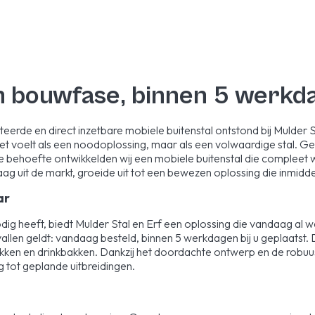
 bouwfase, binnen 5 werkdag
erde en direct inzetbare mobiele buitenstal ontstond bij Mulder Sta
e niet voelt als een noodoplossing, maar als een volwaardige stal.
e behoefte ontwikkelden wij een mobiele buitenstal die compleet wo
g uit de markt, groeide uit tot een bewezen oplossing die inmiddel
ar
ig heeft, biedt Mulder Stal en Erf een oplossing die vandaag al we
allen geldt: vandaag besteld, binnen 5 werkdagen bij u geplaatst. 
kken en drinkbakken. Dankzij het doordachte ontwerp en de robuust
g tot geplande uitbreidingen.