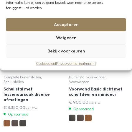
met:
informatie kan bij een volgend bezoek weer naar onze servers
teruggestuurd worden.
Accepteren
Weigeren
Bekijk voorkeuren
Cookiebeleid
Privacyverklaring
Imprint
Complete buitenstallen,
Buitenstal voorwanden,
Schuilstallen
Voorwanden
Schuilstal met
Voorwand Basic dicht met
lessenaarsdak diverse
schuifdeur en minideur
afmetingen
€
900,00
excl. BTW
€
3.350,00
excl. BTW
Op voorraad
Op voorraad