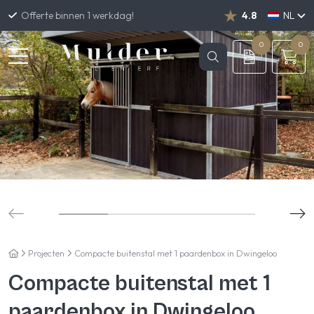
Offerte binnen 1 werkdag!
4.8
NL
DE
EN
0
0
Projecten
Compacte buitenstal met 1 paardenbox in Dwingeloo
Compacte buitenstal met 1
paardenbox in Dwingeloo