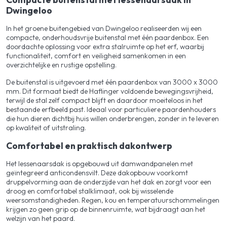
Dwingeloo
In het groene buitengebied van Dwingeloo realiseerden wij een
compacte, onderhoudsvrije buitenstal met één paardenbox. Een
doordachte oplossing voor extra stalruimte op het erf, waarbij
functionaliteit, comfort en veiligheid samenkomen in een
overzichtelijke en rustige opstelling.
De buitenstal is uitgevoerd met één paardenbox van 3000 x 3000
mm. Dit formaat biedt de Haflinger voldoende bewegingsvrijheid,
terwijl de stal zelf compact blijft en daardoor moeiteloos in het
bestaande erfbeeld past. Ideaal voor particuliere paardenhouders
die hun dieren dichtbij huis willen onderbrengen, zonder in te leveren
op kwaliteit of uitstraling.
Comfortabel en praktisch dakontwerp
Het lessenaarsdak is opgebouwd uit damwandpanelen met
geïntegreerd anticondensvilt. Deze dakopbouw voorkomt
druppelvorming aan de onderzijde van het dak en zorgt voor een
droog en comfortabel stalklimaat, ook bij wisselende
weersomstandigheden. Regen, kou en temperatuurschommelingen
krijgen zo geen grip op de binnenruimte, wat bijdraagt aan het
welzijn van het paard.