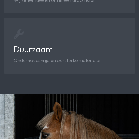
Wij zetten ideeën om in een droomstal
Duurzaam
Onderhoudsvrije en oersterke materialen