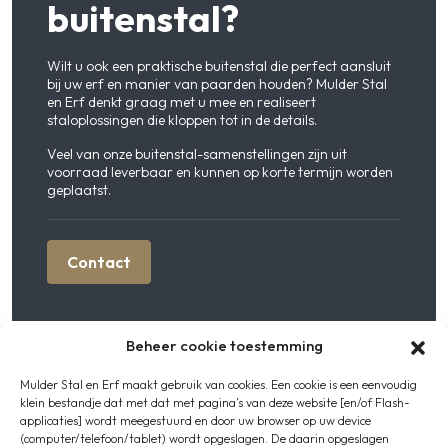
buitenstal?
Wilt u ook een praktische buitenstal die perfect aansluit
bij uw erf en manier van paarden houden? Mulder Stal
en Erf denkt graag met u mee en realiseert
staloplossingen die kloppen tot in de details.
Veel van onze buitenstal-samenstellingen zijn uit
voorraad leverbaar en kunnen op korte termijn worden
geplaatst.
Contact
Beheer cookie toestemming
Mulder Stal en Erf maakt gebruik van cookies. Een cookie is een eenvoudig
Deze buitenstal is opgebouwd
klein bestandje dat met dat met pagina’s van deze website [en/of Flash-
applicaties] wordt meegestuurd en door uw browser op uw device
(computer/telefoon/tablet) wordt opgeslagen. De daarin opgeslagen