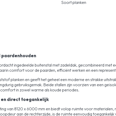
Soort planken
el paardenhouden
oordacht ingedeelde buitenstal met zadeldak, gecombineerd met ee
in comfort voor de paarden, efficiënt werken en een representati
stof planken en geeft het geheel een moderne en strakke uitstraling
angdurig gebruiksgemak. Beide stallen zijn voorzien van een geïsol
ra comfort in zowel warme als koude periodes.
 en direct toegankelijk
ting van 8120 x 6000 mm en biedt volop ruimte voor materialen, 
oopdeur aan de rechterzijde, is de ruimte eenvoudig toegankelijk 