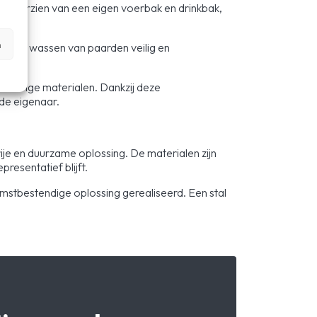
is voorzien van een eigen voerbak en drinkbak,
n
t het wassen van paarden veilig en
 overige materialen. Dankzij deze
 de eigenaar.
je en duurzame oplossing. De materialen zijn
presentatief blijft.
mstbestendige oplossing gerealiseerd. Een stal