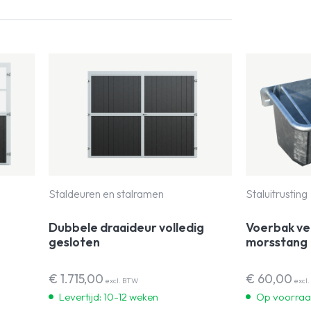
Staldeuren en stalramen
Staluitrusting
Dubbele draaideur volledig
Voerbak ve
gesloten
morsstang
€
1.715,00
€
60,00
excl. BTW
excl
Levertijd: 10-12 weken
Op voorra