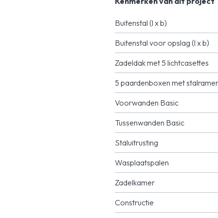
Kenmerken van dit project
Buitenstal (l x b)
Buitenstal voor opslag (l x b)
Zadeldak met 5 lichtcasettes
5 paardenboxen met stalrame
Voorwanden Basic
Tussenwanden Basic
Staluitrusting
Wasplaatspalen
Zadelkamer
Constructie