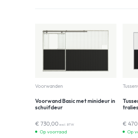
Voorwanden
Tusse
Voorwand Basic met minideur in
Tusse
schuifdeur
tralie
€
730,00
€
470
excl. BTW
Op voorraad
Op v