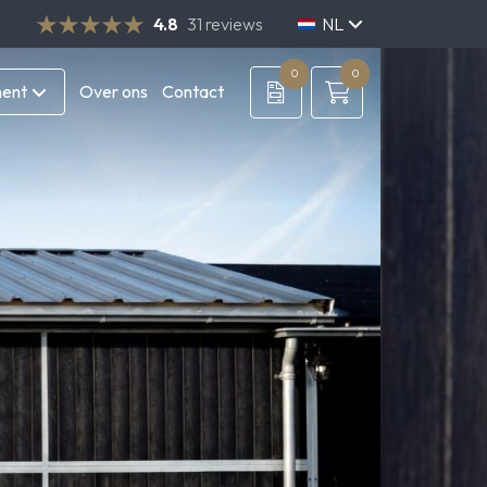
4.8
31 reviews
NL
DE
EN
0
0
ment
Over ons
Contact