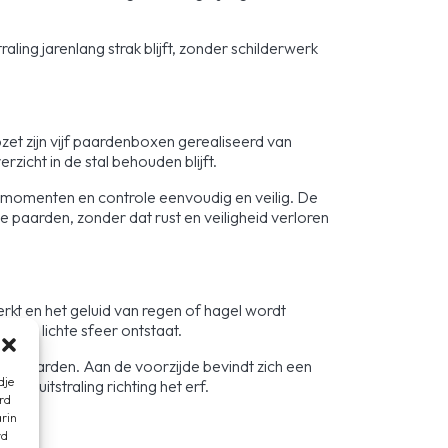
aling jarenlang strak blijft, zonder schilderwerk
et zijn vijf paardenboxen gerealiseerd van
cht in de stal behouden blijft.
tmomenten en controle eenvoudig en veilig. De
de paarden, zonder dat rust en veiligheid verloren
t en het geluid van regen of hagel wordt
open, lichte sfeer ontstaat.
de paarden. Aan de voorzijde bevindt zich een
dje
ve uitstraling richting het erf.
rd
arin
rd