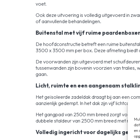
voet.
Ook deze uitvoering is volledig uitgevoerd in zwar
of aanvullende behandelingen.
Buitenstal met vijf ruime paardenboxe
De hoofdconstructie betreft een ruime buitenst
3500 x 3500 mm per box. Deze afmeting biedt de 
De voorwanden zijn uitgevoerd met schuifdeuren 
tussenwanden zijn bovenin voorzien van tralies, wa
gaan.
Licht, ruimte en een aangenaam stal­kl
Het geïsoleerde zadeldak draagt bij aan een co
aanzienlijk gedempt. In het dak zijn vijf lichtcass
Het gangpad van 2500 mm breed zorgt voor rust e
Mul
dubbele staldeur van 2500 mm breed met roedeverde
dat
en 
Volledig ingericht voor dagelijks gebrui
opg