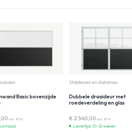
nwanden
Staldeuren en stalramen
nwand Basic bovenzijde
Dubbele draaideur met
s
roedeverdeling en glas
,00
€
2.540,00
excl. BTW
excl. BTW
oorraad
Levertijd: 10-12 weken