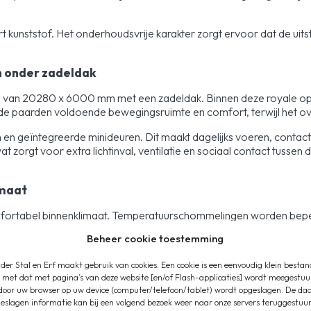
t kunststof. Het onderhoudsvrije karakter zorgt ervoor dat de uitstr
n onder zadeldak
al van 20280 x 6000 mm met een zadeldak. Binnen deze royale opz
paarden voldoende bewegingsruimte en comfort, terwijl het overzi
en geïntegreerde minideuren. Dit maakt dagelijks voeren, contac
t zorgt voor extra lichtinval, ventilatie en sociaal contact tussen 
imaat
mfortabel binnenklimaat. Temperatuurschommelingen worden beperk
ettes geïntegreerd, waardoor daglicht diep de stal binnenvalt en een 
Beheer cookie toestemming
n overzicht tijdens het uitmesten, opzadelen en begeleiden van 
der Stal en Erf maakt gebruik van cookies. Een cookie is een eenvoudig klein bestan
ling en glas, wat zorgt voor extra lichtinval en een representatie
 met dat met pagina’s van deze website [en/of Flash-applicaties] wordt meegestuu
door uw browser op uw device (computer/telefoon/tablet) wordt opgeslagen. De da
k
eslagen informatie kan bij een volgend bezoek weer naar onze servers teruggestuu