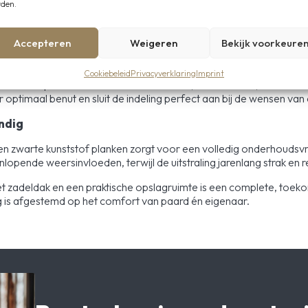
den.
t, maar ook ingericht met oog voor praktisch gebruik. Iedere box 
htelijk verloopt.
Accepteren
Weigeren
Bekijk voorkeure
erd, compleet met wasplaatspaal en zwenkarm met slang. Dit maak
.
Cookiebeleid
Privacyverklaring
Imprint
l compleet. Hier is ruimte voor zadels, hoofdstellen, dekens en
ptimaal benut en sluit de indeling perfect aan bij de wensen van
ndig
en zwarte kunststof planken zorgt voor een volledig onderhoudsvri
lopende weersinvloeden, terwijl de uitstraling jarenlang strak en re
t zadeldak en een praktische opslagruimte is een complete, toeko
ledig is afgestemd op het comfort van paard én eigenaar.