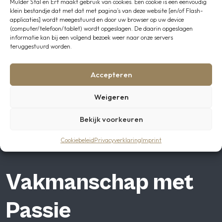
Zien we u tijdens de Winter
Mulder Stal en Erf maakt gebruik van cookies. Een cookie is een eenvoudig
klein bestandje dat met dat met pagina’s van deze website [en/of Flash-
Inspiratiedagen?
applicaties] wordt meegestuurd en door uw browser op uw device
(computer/telefoon/tablet) wordt opgeslagen. De daarin opgeslagen
informatie kan bij een volgend bezoek weer naar onze servers
Wij heten u van harte welkom op ons nieuwe showterrein in
teruggestuurd worden.
Staphorst op 29 en 30 december van 13:00 tot 18:00 uur. Tijdens
de Winter Inspiratiedagen nodigen wij u uit om in een warme,
winterse sfeer rond te kijken, te genieten van een hapje en een
Accepteren
drankje en inspiratie op te doen voor uw stal en erf.
Wij kijken ernaar uit u te mogen ontvangen tijdens de Winter
Weigeren
Inspiratiedagen bij Mulder Stal en Erf.
Bekijk voorkeuren
Cookiebeleid
Privacyverklaring
Imprint
Vakmanschap met
Passie