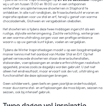
wij u uit om tussen 13:00 en 18:00 uur in een ontspannen
wintersfeer ons splinternieuwe showterrein in Staphorst te
ontdekken. In alle rust rondkijken, de frisse buitenlucht ervaren en
inspiratie opdoen voor uw stal en erf, terwijl u geniet van warme
chocolademelk, Glühwein en versgebakken oliebollen.
Het showterrein is tijdens deze twee middagen ingericht als een
rustige, stijlvolle winteromgeving. Zachte verlichting, wintergroen
en een warme uitstraling zorgen voor een prettige ambiance
waarin u op uw gemak kunt kijken, voelen en vergelijken.
Tijdens de Winter Inspiratiedagen maakt u op een laagdrempelige
manier kennis met het aanbod van Mulder Stal en Erf. Op het
geheel vernieuwde showterrein staan diverse buitenstallen,
stalwanden, voeroplossingen en andere erfinrichtingen realistisch
opgesteld, precies zoals ze dagelijks worden gebruikt. U ziet niet
alleen het eindresultaat, maar ervaart ook de rust, uitstraling en
functionaliteit die deze oplossingen brengen.
Geen schilderwerk, geen beits en geen jaarlijkse onderhoudslijst,
maar duurzame stal- en erfoplossingen die mooi blijven, seizoen na
seizoen, ook bij intensief gebruik.
Twee dagen vol inspiratie