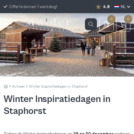
Offerte binnen 1 werkdag!
4.8
NL
DE
EN
0
0
Actueel
Winter Inspiratiedagen in Staphorst
Winter Inspiratiedagen in
Staphorst
Tijdens de Winter Inspiratiedagen op
29 en 30 december
nodigen