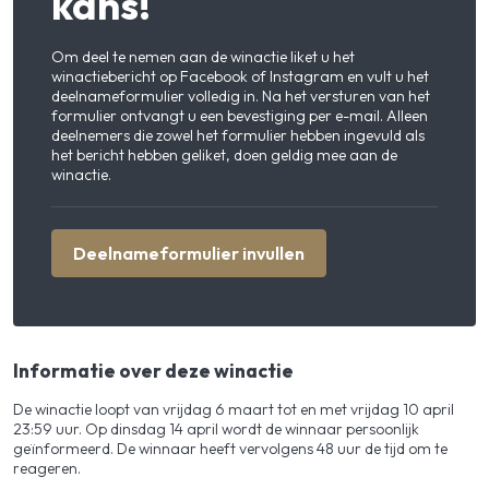
kans!
Om deel te nemen aan de winactie liket u het
winactiebericht op Facebook of Instagram en vult u het
deelnameformulier volledig in. Na het versturen van het
formulier ontvangt u een bevestiging per e-mail. Alleen
deelnemers die zowel het formulier hebben ingevuld als
het bericht hebben geliket, doen geldig mee aan de
winactie.
Deelnameformulier invullen
Informatie over deze winactie
De winactie loopt van vrijdag 6 maart tot en met vrijdag 10 april
23:59 uur. Op dinsdag 14 april wordt de winnaar persoonlijk
geïnformeerd. De winnaar heeft vervolgens 48 uur de tijd om te
reageren.