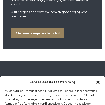
voorstel.
U zit nergens aan vast. We denken graag vrijblijvend
met u mee.
Ontwerp mijn buitenstal
Vakmanschap met
Beheer cookie toestemming
Mulder Stal en Erf maakt gebruik van cookies. Een cookie is een eenvoudig
Passie
klein bestandje dat met dat met pagina’s van deze website [en/of Flash-
applicaties] wordt meegestuurd en door uw browser op uw device
(computer/telefoon/tablet) wordt opgeslagen. De daarin opgeslagen