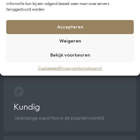
informatie kan bij een volgend bezoek weer naar onze servers
teruggestuurd worden.
Accepteren
Weigeren
Innovatief
Bekijk voorkeuren
Ons vooruitstrevende team denkt met u mee
Cookiebeleid
Privacyverklaring
Imprint
Kundig
Jarenlange expertise in de paardenwereld