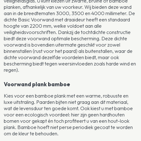
veiligheidsglas. U kunt kiezen uit zwarte, bruine of bamboe
planken, afhankelijk van uw voorkeur. Wij bieden deze wand
aan in de breedtematen 3000, 3500 en 4000 millimeter. De
dichte Basic Voorwand met draaideur heeft een standaard
hoogte van 2200 mm, welke voldoet aan alle
veiligheidsvoorschriften. Dankzij de tochtdichte constructie
biedt deze voorwand optimale bescherming. Deze dichte
voorwand is bovendien uitermate geschikt voor zowel
binnenstallen (rust voor het paard) als buitenstallen, waar de
dichte voorwand dezelfde voordelen biedt, maar ook
bescherming biedt tegen weersinvloeden zoals harde wind en
regen).
Voorwand plank bamboe
Kies voor een bamboe plank met een warme, robuuste en
luxe uitstraling. Paarden bijten niet graag aan dit materiaal,
wat de levensduur ten goede komt. Ook kiest u met bamboe
voor een ecologisch voordeel: hier zijn geen hardhouten
bomen voor gekapt én toch profiteert u van een hout-look
plank. Bamboe hoeft niet perse periodiek gecoat te worden
om de kleur te behouden.