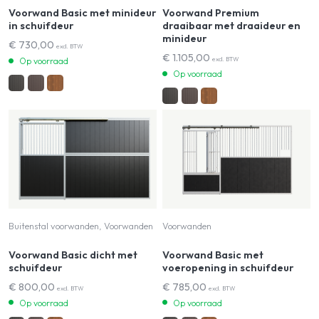
Voorwand Basic met minideur
Voorwand Premium
in schuifdeur
draaibaar met draaideur en
minideur
€
730,00
excl. BTW
€
1.105,00
excl. BTW
Op voorraad
Op voorraad
Buitenstal voorwanden, Voorwanden
Voorwanden
Voorwand Basic dicht met
Voorwand Basic met
schuifdeur
voeropening in schuifdeur
€
800,00
€
785,00
excl. BTW
excl. BTW
Op voorraad
Op voorraad