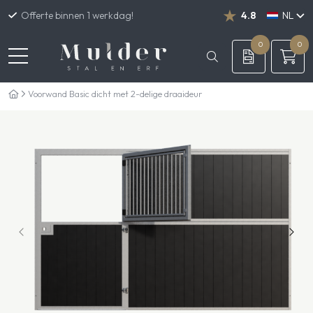
Offerte binnen 1 werkdag!
4.8
NL
DE
EN
0
0
Voorwand Basic dicht met 2-delige draaideur