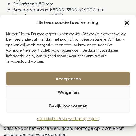
Spijlafstand: 50 mm
Breedte voorwand: 3000, 3500 of 4000 mm
Hoogte voorwand: 2200 mm
Materiaal: thermisch verzinkt staal (volbad gegalvaniseerd,
Beheer cookie toestemming
corrosie vrij)
Draairichting: links of rechts
Mulder Stal en Erf maakt gebruik van cookies. Een cookie is een eenvoudig
Onderhoudsvrije en stijlvolle planken naar wens
klein bestandje dat met dat met pagina’s van deze website [en/of Flash-
applicaties] wordt meegestuurd en door uw browser op uw device
Zwart gecoat staal
(computer/telefoon/tablet) wordt opgeslagen. De daarin opgeslagen
informatie kan bij een volgend bezoek weer naar onze servers
Wilt u uw paardenstal voorzien van een nóg luxere uitstraling
teruggestuurd worden.
door deze uit te laten voeren in zwart gecoat staal? Neem
contact met ons op voor prijzen en levertijden.
Accepteren
Extra mogelijkheden voor uw paardenstal
Weigeren
voorwand en montage
Wilt u graag geholpen worden bij het samenstellen van uw
Bekijk voorkeuren
paardenstal? Wij staan graag voor u klaar. Om u verder te
ontzorgen bieden wij montage op locatie aan door heel
Cookiebeleid
Privacyverklaring
Imprint
Nederland. U kunt vertrouwen op onze vakmensen die vanuit
passie voor het vak te werk gaan! Montage op locatie valt
altijd onder volledige garantie.