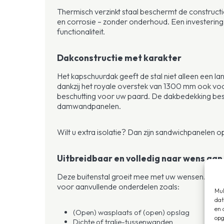
Thermisch verzinkt staal beschermt de construct
en corrosie – zonder onderhoud. Een investering i
functionaliteit.
Dakconstructie met karakter
Het kapschuurdak geeft de stal niet alleen een land
dankzij het royale overstek van 1300 mm ook vo
beschutting voor uw paard. De dakbedekking best
damwandpanelen.
Wilt u extra isolatie? Dan zijn sandwichpanelen o
Uitbreidbaar en volledig naar wens aan
Deze buitenstal groeit mee met uw wensen. Breid 
voor aanvullende onderdelen zoals:
Mul
dat
en 
(Open) wasplaats of (open) opslag
opg
Dichte of tralie-tussenwanden