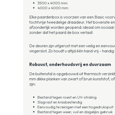
3500 x 4000 mm
4000 x 4000 mm
Elke paardenbox is voorzien van een Basic voo
tochtvrije tweedelige draaideur. Het bovenste e
afzonderlijk worden geopend: ideaal om sociaal 
zonder dat het paard de box verlaat.
De deuren zijn uitgerust met een veilig en eenvo
vingerslot. Zo houdt u altijd één hand vrij – handig
Robuust, onderhoudsvrij en duurzaam
De buitenstal is opgebouwd uit thermisch verzinkt
mm dikke planken van zwart of bruin kunststof, 
zijn:
Bestand tegen roest en UV-straling
Slagvast en krasbestendig
Eenvoudig te reinigen met een hogedrukspuit
Bestand tegen weer, vuil en dagelijks gebruik