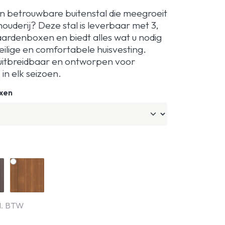
 betrouwbare buitenstal die meegroeit
uderij? Deze stal is leverbaar met 3,
paardenboxen en biedt alles wat u nodig
eilige en comfortabele huisvesting.
uitbreidbaar en ontworpen voor
 in elk seizoen.
xen
l. BTW