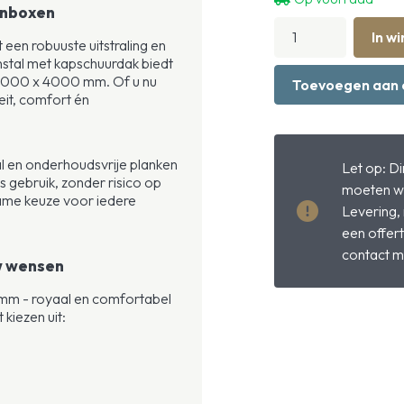
denboxen
Buitenstal
In w
met
een robuuste uitstraling en
3
stal met kapschuurdak biedt
-
 4000 x 4000 mm. Of u nu
Toevoegen aan 
6
teit, comfort én
paardenboxen
hoeveelheid
al en onderhoudsvrije planken
Let op: D
ks gebruik, zonder risico op
moeten w
rzame keuze voor iedere
Levering,
een offer
contact m
w wensen
mm - royaal en comfortabel
kiezen uit: