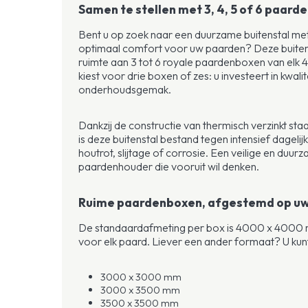
Samen te stellen met 3, 4, 5 of 6 paar
Bent u op zoek naar een duurzame buitenstal met 
optimaal comfort voor uw paarden? Deze buiten
ruimte aan 3 tot 6 royale paardenboxen van elk
kiest voor drie boxen of zes: u investeert in kwali
onderhoudsgemak.
Dankzij de constructie van thermisch verzinkt sta
is deze buitenstal bestand tegen intensief dagelij
houtrot, slijtage of corrosie. Een veilige en duu
paardenhouder die vooruit wil denken.
Ruime paardenboxen, afgestemd op u
De standaardafmeting per box is 4000 x 4000 
voor elk paard. Liever een ander formaat? U kunt 
3000 x 3000 mm
3000 x 3500 mm
3500 x 3500 mm