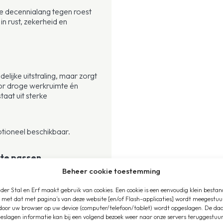
ie decennialang tegen roest
n rust, zekerheid en
elijke uitstraling, maar zorgt
or droge werkruimte én
aat uit sterke
ptioneel beschikbaar.
 te passen
Beheer cookie toestemming
uit met extra boxen of kies
der Stal en Erf maakt gebruik van cookies. Een cookie is een eenvoudig klein bestan
 met dat met pagina’s van deze website [en/of Flash-applicaties] wordt meegestuu
door uw browser op uw device (computer/telefoon/tablet) wordt opgeslagen. De da
eslagen informatie kan bij een volgend bezoek weer naar onze servers teruggestuu