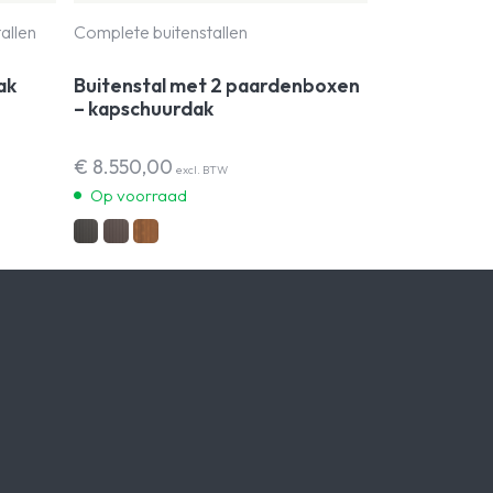
allen
Complete buitenstallen
ak
Buitenstal met 2 paardenboxen
– kapschuurdak
€
8.550,00
excl. BTW
Op voorraad