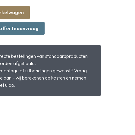
inkelwagen
offerteaanvraag
irecte bestellingen van standaardproducten
orden afgehaald.
 montage of uitbreidingen gewenst? Vraag
te aan – wij berekenen de kosten en nemen
et u op.