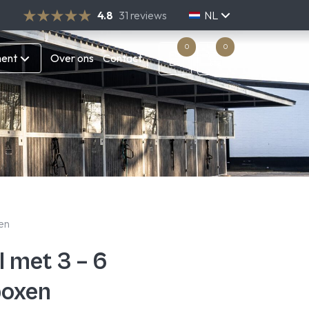
4.8
31 reviews
NL
DE
EN
0
0
ment
Over ons
Contact
en
l met 3 – 6
boxen