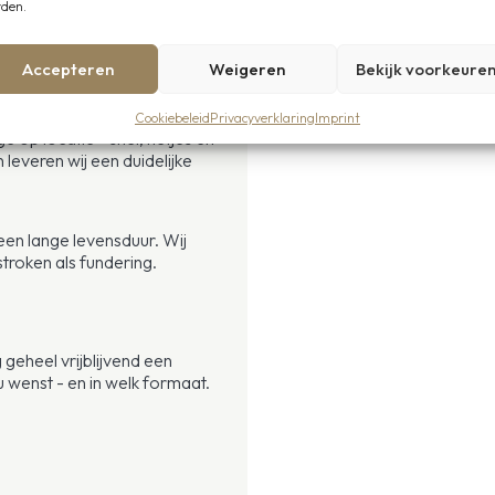
den.
es
Accepteren
Weigeren
Bekijk voorkeure
Cookiebeleid
Privacyverklaring
Imprint
p locatie - snel, netjes en
 leveren wij een duidelijke
een lange levensduur. Wij
troken als fundering.
 geheel vrijblijvend een
wenst - en in welk formaat.