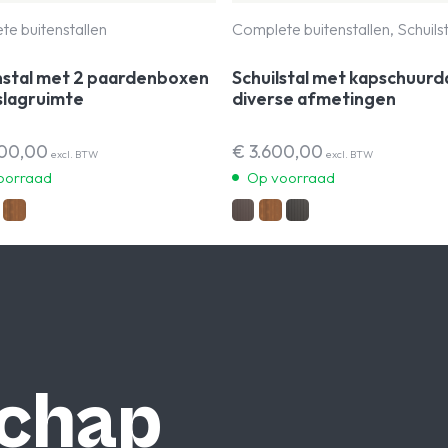
e buitenstallen
Complete buitenstallen, Schuilst
nstal met 2 paardenboxen
Schuilstal met kapschuurd
slagruimte
diverse afmetingen
700,00
€
3.600,00
excl. BTW
excl. BTW
oorraad
Op voorraad
chap