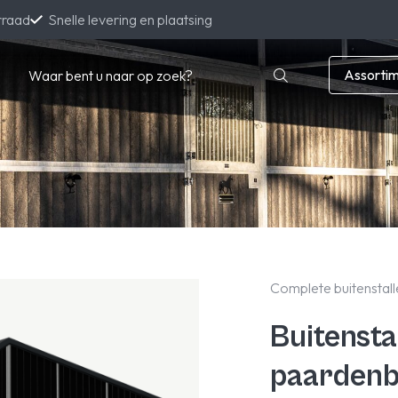
rraad
Snelle levering en plaatsing
Assorti
Complete buitenstall
Buitensta
paarden