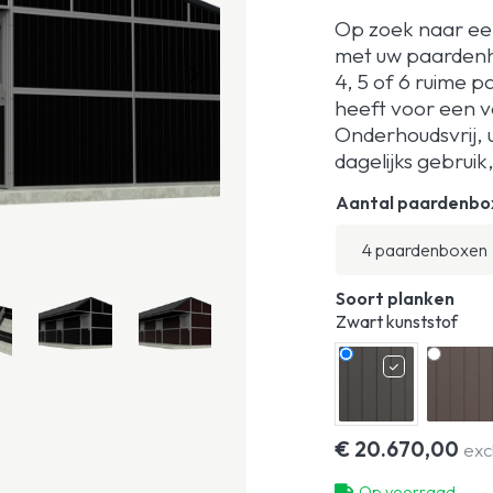
Op zoek naar een
met uw paardenho
4, 5 of 6 ruime 
heeft voor een v
Onderhoudsvrij, 
dagelijks gebruik,
Aantal paardenbo
Soort planken
Zwart kunststof
€
20.670,00
exc
Op voorraad