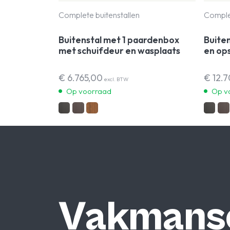
Complete buitenstallen
Complet
Buitenstal met 1 paardenbox
Buite
met schuifdeur en wasplaats
en op
€
6.765,00
€
12.
excl. BTW
Op voorraad
Op v
Vakmans