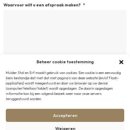
Waarvoor wilt u een afspraak maken?
*
Beheer cookie toestemming
Upload een bestand
Mulder Stal en Erf maakt gebruik van cookies. Een cookie is een eenvoudig
klein bestandje dat met dat met pagina’s van deze website [en/of Flash-
Hier kunt u eventuele bestanden toevoegen die uw idee of plan verduidelijken
applicaties] wordt meegestuurd en door uw browser op uw device
(computer/telefoon/tablet) wordt opgeslagen. De daarin opgeslagen
informatie kan bij een volgend bezoek weer naar onze servers
Sleep bestand(en) hierheen
teruggestuurd worden.
Bestand(en) kiezen
Accepteren
Weigeren
Max. file size: 32 MB.