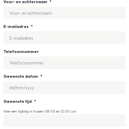
Voor- en achternaam
*
E-mailadres
*
Telefoonnummer
Gewenste datum
*
DD
Gewenste tijd
*
slash
MM
Voer een tijdstip in tussen 08:00 en 12:00 uur
slash
YYYY