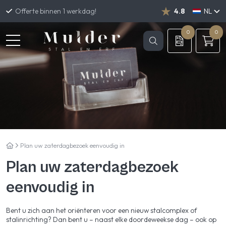
Offerte binnen 1 werkdag!
4.8
NL
DE
EN
0
0
Plan uw zaterdagbezoek eenvoudig in
Plan uw zaterdagbezoek
eenvoudig in
Bent u zich aan het oriënteren voor een nieuw stalcomplex of
stalinrichting? Dan bent u – naast elke doordeweekse dag – ook op