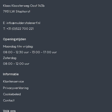
Klaas Kloosterweg Oost 143b
7951 LW Staphorst
E: info@mulderstalenerf.nl
T: +31 (0)522 700 221
Openingstijden
Maandag t/m vrijdag:
08:00 – 12:30 uur - 13:00 – 17:00 uur
Zaterdag:
08:00 – 12:00 uur
Informatie
Klantenservice
Privacyverklaring
Cookiebeleid
Contact
Volg ons